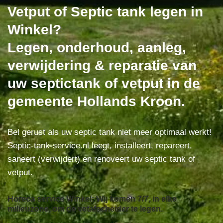
Vetput of Septic tank legen in
Winkel?
Legen, onderhoud, aanleg,
verwijdering & reparatie van
uw septictank of vetput in de
gemeente Hollands Kroon.
Bel gerust als uw septic tank niet meer optimaal werkt!
Septic-tank-service.nl leegt, installeert, repareert,
saneert (verwijdert) en renoveert uw septic tank of
vetput.
Horeca service Winkel: Wij komen 7/7, in elke
milieuzone, om de vetafscheider te legen.