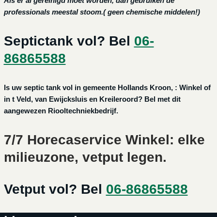
Als er al gereinigd moet worden, dan gebruiken de
professionals meestal stoom.( geen chemische middelen!)
Septictank vol? Bel
06-
86865588
Is uw septic tank vol in gemeente Hollands Kroon, : Winkel of
in t Veld, van Ewijcksluis en Kreileroord? Bel met dit
aangewezen Riooltechniekbedrijf.
7/7 Horecaservice Winkel: elke
milieuzone, vetput legen.
Vetput vol? Bel
06-86865588