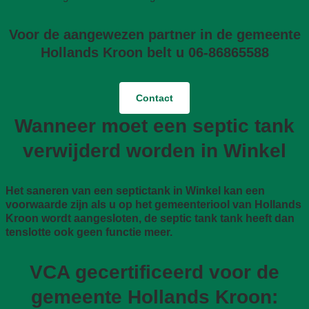
Voor de aangewezen partner in de gemeente
Hollands Kroon belt u 06-86865588
Contact
Wanneer moet een septic tank
verwijderd worden in Winkel
Het saneren van een septictank in Winkel kan een
voorwaarde zijn als u op het gemeenteriool van Hollands
Kroon wordt aangesloten, de septic tank tank heeft dan
tenslotte ook geen functie meer.
VCA gecertificeerd voor de
gemeente Hollands Kroon: