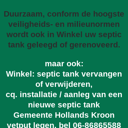
Duurzaam, conform de hoogste
veiligheids- en milieunormen
wordt ook in Winkel uw septic
tank geleegd of gerenoveerd.
maar ook:
Winkel: septic tank vervangen
of verwijderen,
cq. installatie / aanleg van een
nieuwe septic tank
Gemeente Hollands Kroon
vetput legen, bel
06-86865588