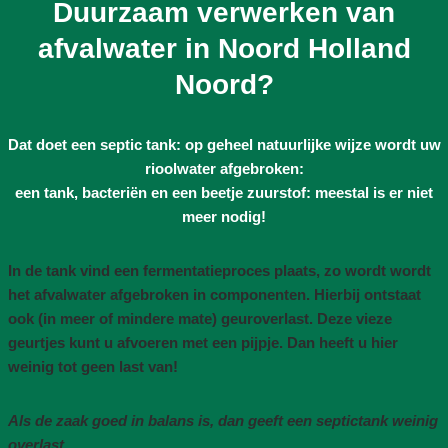
Duurzaam verwerken van
afvalwater in Noord Holland
Noord?
Dat doet een septic tank: op geheel natuurlijke wijze wordt uw
rioolwater afgebroken:
een tank, bacteriën en een beetje zuurstof: meestal is er niet
meer nodig!
In de tank vind een fermentatieproces plaats, zo wordt wordt
het afvalwater afgebroken in componenten. Hierbij ontstaat
ook (in meer of mindere mate) geuroverlast. Deze vieze
geurtjes kunt u afvoeren met een pijpje. Dan heeft u hier
weinig tot geen last van!
Als de zaak goed in balans is, dan geeft een septictank weinig
overlast