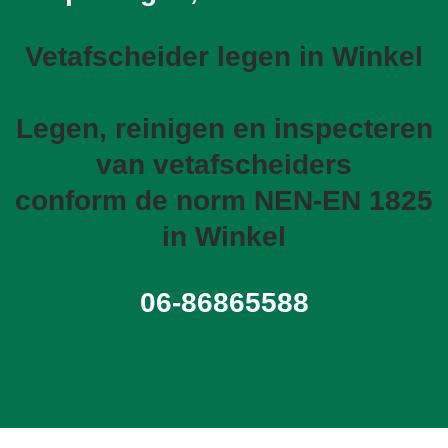
Vetafscheider legen in Winkel
Legen, reinigen en inspecteren
van vetafscheiders
conform de norm NEN-EN 1825
in Winkel
06-86865588