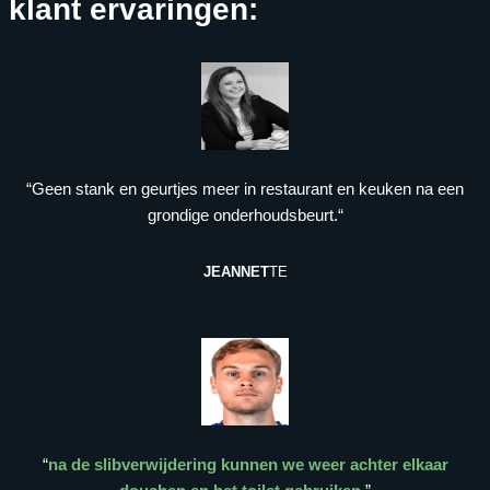
klant ervaringen:
“Geen stank en geurtjes meer in restaurant en keuken na een
grondige onderhoudsbeurt.“
JEANNET
TE
“
na de slibverwijdering kunnen we weer achter elkaar