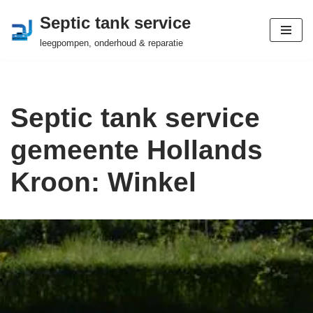
Septic tank service
Ga
leegpompen, onderhoud & reparatie
naar
de
inhoud
Septic tank service
gemeente Hollands
Kroon: Winkel