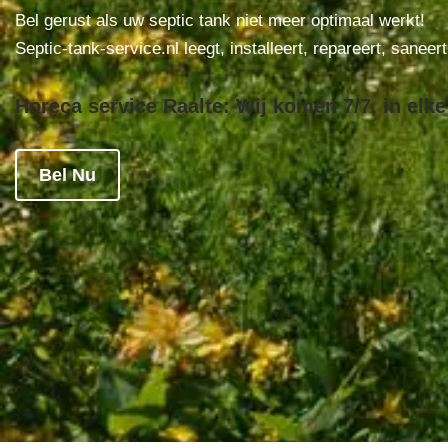
Bel gerust als uw septic tank niet meer optimaal werkt!
Septic-tank-service.nl leegt, installeert, repareert, saneer
Horeca service Raalte: Wij komen 7/7, in elke
Bel Nu