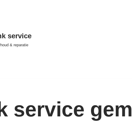
nk service
houd & reparatie
nk service ge