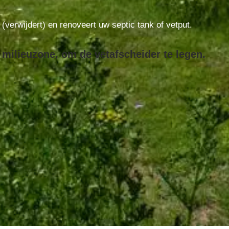
t (verwijdert) en renoveert uw septic tank of vetput.
 milieuzone, om de vetafscheider te legen.