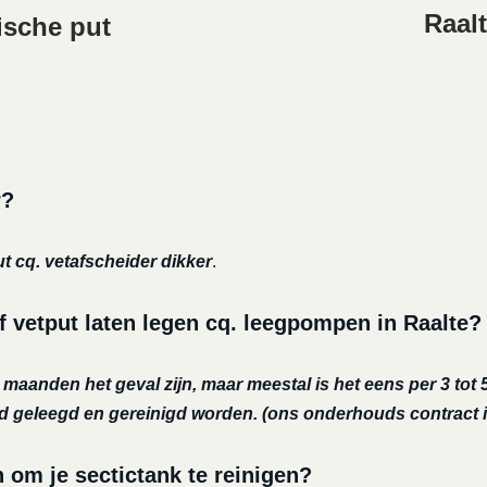
Raalt
ische put
r?
ut cq. vetafscheider dikker
.
f vetput laten legen cq. leegpompen in Raalte?
r maanden het geval zijn, maar meestal is het eens per 3 tot 5
nd geleegd en gereinigd worden.
(ons onderhouds contract i
m je sectictank te reinigen?