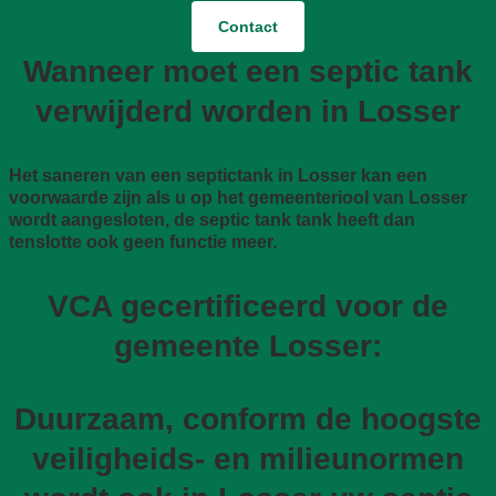
Contact
Wanneer moet een septic tank
verwijderd worden in Losser
Het saneren van een septictank in Losser kan een
voorwaarde zijn als u op het gemeenteriool van Losser
wordt aangesloten, de septic tank tank heeft dan
tenslotte ook geen functie meer.
VCA gecertificeerd voor de
gemeente Losser:
Duurzaam, conform de hoogste
veiligheids- en milieunormen