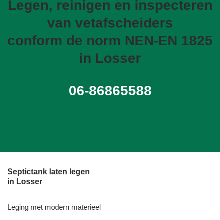
Legen, reinigen en inspecteren
van vetafscheiders
conform de norm NEN-EN 1825
in Losser
06-86865588
Septictank laten legen
in Losser
Leging met modern materieel