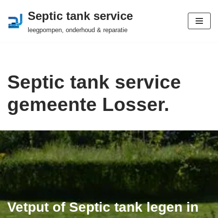
Septic tank service
Ga
leegpompen, onderhoud & reparatie
naar
de
inhoud
Septic tank service
gemeente Losser.
Vetput of Septic tank legen in