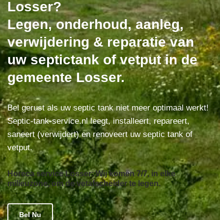
Losser?
Legen, onderhoud, aanleg,
verwijdering & reparatie van
uw septictank of vetput in de
gemeente Losser.
Bel gerust als uw septic tank niet meer optimaal werkt!
Septic-tank-service.nl leegt, installeert, repareert,
saneert (verwijdert) en renoveert uw septic tank of
vetput.
Horeca service Losser: Wij komen 7/7, in elke
milieuzone, om de vetafscheider te legen.
Bel Nu