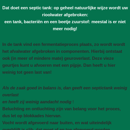
Dat doet een septic tank: op geheel natuurlijke wijze wordt uw
rioolwater afgebroken:
een tank, bacteriën en een beetje zuurstof: meestal is er niet
meer nodig!
In de tank vind een fermentatieproces plaats, zo wordt wordt
het afvalwater afgebroken in componenten. Hierbij ontstaat
ook (in meer of mindere mate) geuroverlast. Deze vieze
geurtjes kunt u afvoeren met een pijpje. Dan heeft u hier
weinig tot geen last van!
Als de zaak goed in balans is, dan geeft een septictank weinig
overlast
en heeft zij weinig aandacht nodig
!
Beluchting en ontluchting zijn van belang voor het proces,
dus let op blokkades hiervan
.
Vocht wordt afgevoerd naar buiten, en wat uiteindelijk
overblijft is slib, dat moet af en toe afgevoerd worden
.