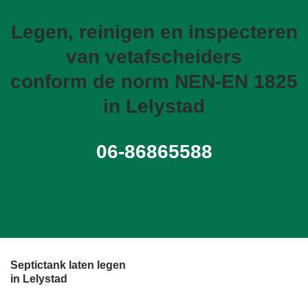
Legen, reinigen en inspecteren
van vetafscheiders
conform de norm NEN-EN 1825
in Lelystad
06-86865588
Septictank laten legen
in Lelystad