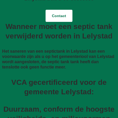
Contact
Wanneer moet een septic tank
verwijderd worden in Lelystad
Het saneren van een septictank in Lelystad kan een
voorwaarde zijn als u op het gemeenteriool van Lelystad
wordt aangesloten, de septic tank tank heeft dan
tenslotte ook geen functie meer.
VCA gecertificeerd voor de
gemeente Lelystad:
Duurzaam, conform de hoogste