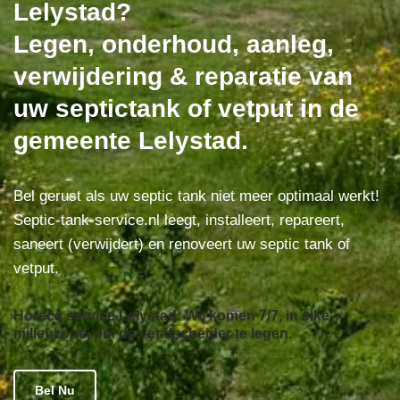
Lelystad?
Legen, onderhoud, aanleg,
verwijdering & reparatie van
uw septictank of vetput in de
gemeente Lelystad.
Bel gerust als uw septic tank niet meer optimaal werkt!
Septic-tank-service.nl leegt, installeert, repareert,
saneert (verwijdert) en renoveert uw septic tank of
vetput.
Horeca service Lelystad: Wij komen 7/7, in elke
milieuzone, om de vetafscheider te legen.
Bel Nu