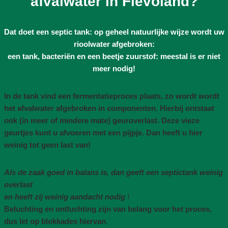
afvalwater in Flevoland?
Dat doet een septic tank: op geheel natuurlijke wijze wordt uw
rioolwater afgebroken:
een tank, bacteriën en een beetje zuurstof: meestal is er niet
meer nodig!
In de tank vind een fermentatieproces plaats, zo wordt wordt
het afvalwater afgebroken in componenten. Hierbij ontstaat
ook (in meer of mindere mate) geuroverlast. Deze vieze
geurtjes kunt u afvoeren met een pijpje. Dan heeft u hier
weinig tot geen last van!
Als de zaak goed in balans is, dan geeft een septictank weinig
overlast
en heeft zij weinig aandacht nodig
!
Beluchting en ontluchting zijn van belang voor het proces,
dus let op blokkades hiervan
.