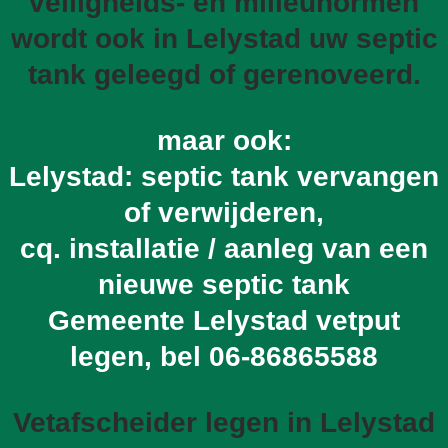
veiligheids- en milieunormen
wordt ook in Lelystad uw septic
tank geleegd of gerenoveerd.
maar ook:
Lelystad: septic tank vervangen
of verwijderen,
cq. installatie / aanleg van een
nieuwe septic tank
Gemeente Lelystad vetput
legen, bel
06-86865588
Vetafscheider legen in Lelystad