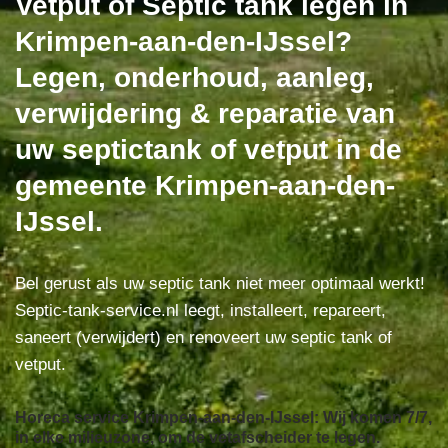
Vetput of Septic tank legen in
Krimpen-aan-den-IJssel?
Legen, onderhoud, aanleg,
verwijdering & reparatie van
uw septictank of vetput in de
gemeente Krimpen-aan-den-
IJssel.
Bel gerust als uw septic tank niet meer optimaal werkt!
Septic-tank-service.nl leegt, installeert, repareert,
saneert (verwijdert) en renoveert uw septic tank of
vetput.
Horeca service Krimpen-aan-den-IJssel: Wij komen 7/7,
in elke milieuzone, om de vetafscheider te legen.