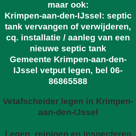
maar ook:
Krimpen-aan-den-IJssel: septic
tank vervangen of verwijderen,
cq. installatie / aanleg van een
nieuwe septic tank
Gemeente Krimpen-aan-den-
IJssel vetput legen, bel
06-
86865588
Vetafscheider legen in Krimpen-
aan-den-IJssel
Legen, reinigen en inspecteren