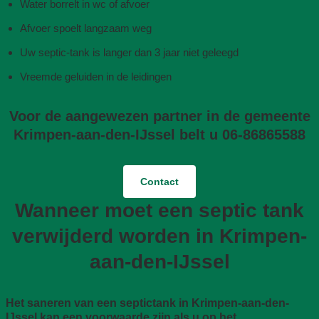
Water borrelt in wc of afvoer
Afvoer spoelt langzaam weg
Uw septic-tank is langer dan 3 jaar niet geleegd
Vreemde geluiden in de leidingen
Voor de aangewezen partner in de gemeente
Krimpen-aan-den-IJssel belt u 06-86865588
Contact
Wanneer moet een septic tank
verwijderd worden in Krimpen-
aan-den-IJssel
Het saneren van een septictank in Krimpen-aan-den-
IJssel kan een voorwaarde zijn als u op het