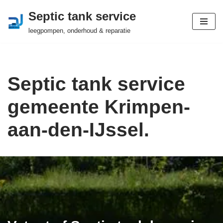
Septic tank service
Ga
leegpompen, onderhoud & reparatie
naar
de
inhoud
Septic tank service
gemeente Krimpen-
aan-den-IJssel.