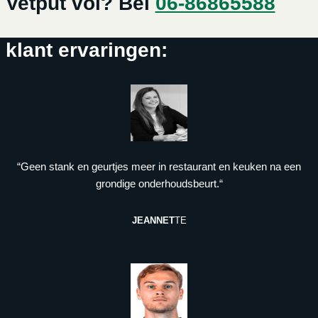
Vetput vol? Bel
06-86865588
klant ervaringen:
“Geen stank en geurtjes meer in restaurant en keuken na een
grondige onderhoudsbeurt.“
JEANNET
TE