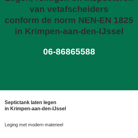
van vetafscheiders
conform de norm NEN-EN 1825
in Krimpen-aan-den-IJssel
06-86865588
Septictank laten legen
in Krimpen-aan-den-IJssel
Leging met modern materieel