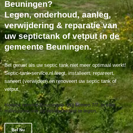
Beuningen?
Legen, onderhoud, aanleg,
verwijdering & reparatie van
uw septictank of vetput in de
gemeente Beuningen.
Bel gerust als uw septic tank niet meer optimaal werkt!
Septic-tank-service.nl leegt, installeert, repareert,
saneert (verwijdert) en renoveert uw septic tank of
vetput.
Horeca service Beuningen: Wij komen 7/7, in elke
milieuzone, om de vetafscheider te legen.
Bel Nu