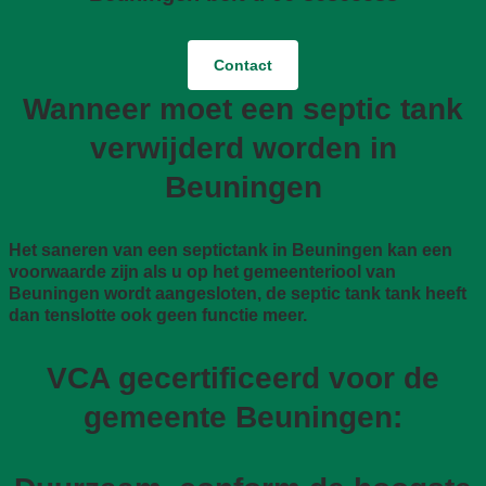
Contact
Wanneer moet een septic tank
verwijderd worden in
Beuningen
Het saneren van een septictank in Beuningen kan een
voorwaarde zijn als u op het gemeenteriool van
Beuningen wordt aangesloten, de septic tank tank heeft
dan tenslotte ook geen functie meer.
VCA gecertificeerd voor de
gemeente Beuningen: