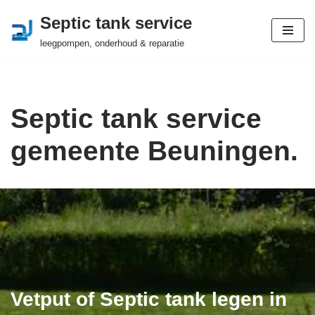
Septic tank service
Ga
leegpompen, onderhoud & reparatie
naar
de
inhoud
Septic tank service
gemeente Beuningen.
Vetput of Septic tank legen in