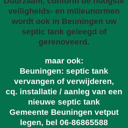
Duurzaam, conform de hoogste
veiligheids- en milieunormen
wordt ook in Beuningen uw
septic tank geleegd of
gerenoveerd.
maar ook:
Beuningen: septic tank
vervangen of verwijderen,
cq. installatie / aanleg van een
nieuwe septic tank
Gemeente Beuningen vetput
legen, bel
06-86865588