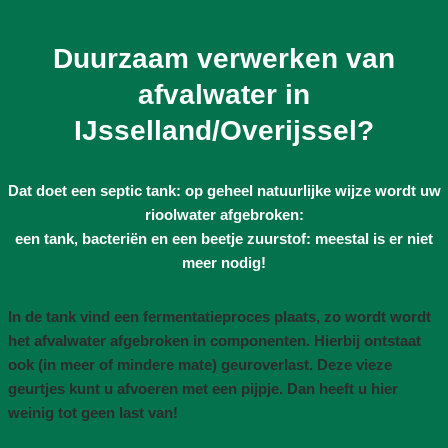
Duurzaam verwerken van
afvalwater in
IJsselland/Overijssel?
Dat doet een septic tank: op geheel natuurlijke wijze wordt uw
rioolwater afgebroken:
een tank, bacteriën en een beetje zuurstof: meestal is er niet
meer nodig!
In de tank vind een fermentatieproces plaats, zo wordt wordt
het afvalwater afgebroken in componenten. Hierbij ontstaat
ook (in meer of mindere mate) geuroverlast. Deze vieze
geurtjes kunt u afvoeren met een pijpje. Dan heeft u hier
weinig tot geen last van!