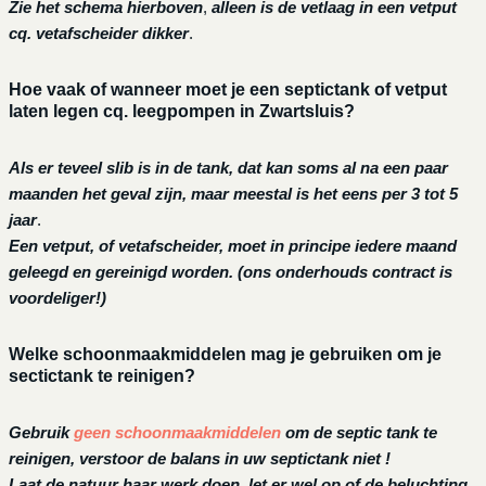
Zie het schema hierboven
,
alleen is de vetlaag in een vetput
cq. vetafscheider dikker
.
Hoe vaak of wanneer moet je een septictank of vetput
laten legen cq. leegpompen in Zwartsluis?
Als er teveel slib is in de tank, dat kan soms al na een paar
maanden het geval zijn, maar meestal is het eens per 3 tot 5
jaar
.
Een vetput, of vetafscheider, moet in principe iedere maand
geleegd en gereinigd worden.
(ons onderhouds contract is
voordeliger!)
Welke schoonmaakmiddelen mag je gebruiken om je
sectictank te reinigen?
Gebruik
geen schoonmaakmiddelen
om de septic tank te
reinigen, verstoor de balans in uw septictank niet !
Laat de natuur haar werk doen, let er wel op of de beluchting