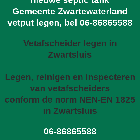
nieuwe septic tank
Gemeente Zwartewaterland
vetput legen, bel
06-86865588
Vetafscheider legen in
Zwartsluis
Legen, reinigen en inspecteren
van vetafscheiders
conform de norm NEN-EN 1825
in Zwartsluis
06-86865588