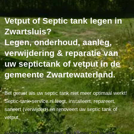
Vetput of Septic tank legen in
Zwartsluis?
Legen, onderhoud, aanleg,
verwijdering & reparatie van
uw septictank of vetput in de
gemeente Zwartewaterland.
Bel gerust als uw septic tank niet meer optimaal werkt!
Septic-tank-service.nl leegt, installeert, repareert,
saneert (verwijdert) en renoveert uw septic tank of
vetput.
Horeca service Zwartsluis: Wij komen 7/7, in elke