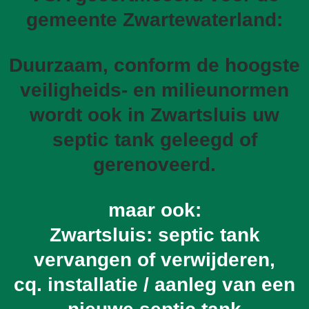
gemeente Zwartewaterland:
Duurzaam, conform de hoogste
veiligheids- en milieunormen
wordt ook in Zwartsluis uw
septic tank geleegd of
gerenoveerd.
maar ook:
Zwartsluis: septic tank
vervangen of verwijderen,
cq. installatie / aanleg van een