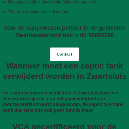
Uw septic-tank is langer dan 3 jaar niet geleegd
Vreemde geluiden in de leidingen
Voor de aangewezen partner in de gemeente
Zwartewaterland belt u 06-86865588
Contact
Wanneer moet een septic tank
verwijderd worden in Zwartsluis
Het saneren van een septictank in Zwartsluis kan een
voorwaarde zijn als u op het gemeenteriool van
Zwartewaterland wordt aangesloten, de septic tank tank
heeft dan tenslotte ook geen functie meer.
VCA gecertificeerd voor de