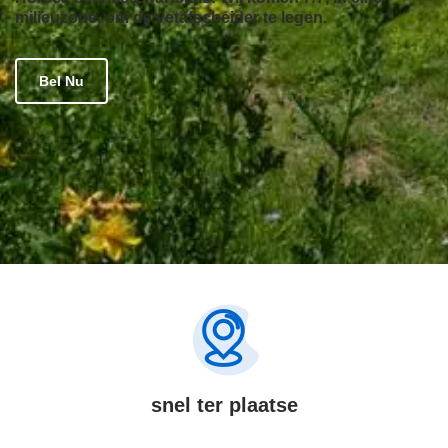
milieuzone, om de vetafscheider te legen.
Bel Nu
snel ter plaatse