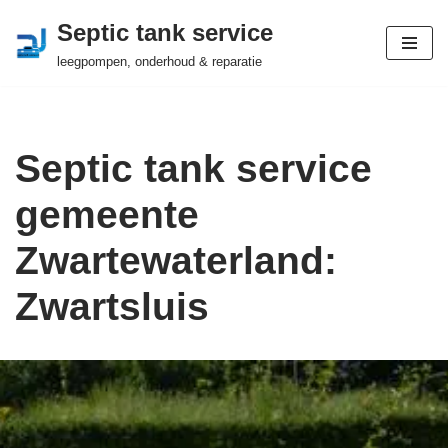
Septic tank service
Ga
leegpompen, onderhoud & reparatie
naar
de
inhoud
Septic tank service
gemeente
Zwartewaterland:
Zwartsluis