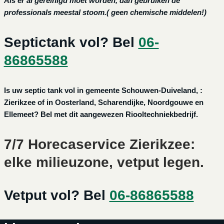
Als er al gereinigd moet worden, dan gebruiken de
professionals meestal stoom.( geen chemische middelen!)
Septictank vol? Bel
06-
86865588
Is uw septic tank vol in gemeente Schouwen-Duiveland, :
Zierikzee of in Oosterland, Scharendijke, Noordgouwe en
Ellemeet? Bel met dit aangewezen Riooltechniekbedrijf.
7/7 Horecaservice Zierikzee:
elke milieuzone, vetput legen.
Vetput vol? Bel
06-86865588