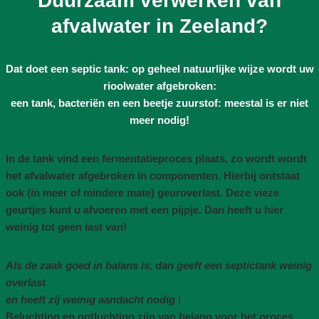
Duurzaam verwerken van
afvalwater in Zeeland?
Dat doet een septic tank: op geheel natuurlijke wijze wordt uw
rioolwater afgebroken:
een tank, bacteriën en een beetje zuurstof: meestal is er niet
meer nodig!
In de tank vind een fermentatieproces plaats, zo wordt wordt
het afvalwater afgebroken in componenten. Hierbij ontstaat
ook (in meer of mindere mate) geuroverlast. Deze vieze
geurtjes kunt u afvoeren met een pijpje. Dan heeft u hier
weinig tot geen last van!
Als de zaak goed in balans is, dan geeft een septictank weinig
overlast
en heeft zij weinig aandacht nodig
!
Beluchting en ontluchting zijn van belang voor het proces,