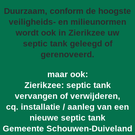
Duurzaam, conform de hoogste
veiligheids- en milieunormen
wordt ook in Zierikzee uw
septic tank geleegd of
gerenoveerd.
maar ook:
Zierikzee: septic tank
vervangen of verwijderen,
cq. installatie / aanleg van een
nieuwe septic tank
Gemeente Schouwen-Duiveland