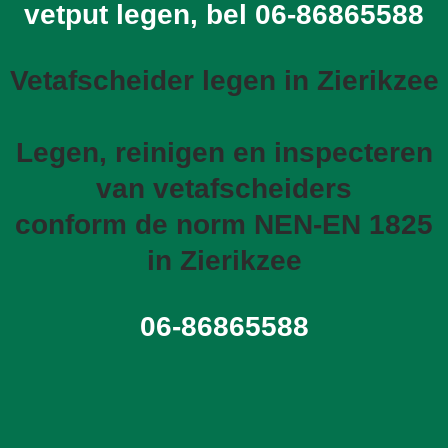
vetput legen, bel
06-86865588
Vetafscheider legen in Zierikzee
Legen, reinigen en inspecteren
van vetafscheiders
conform de norm NEN-EN 1825
in Zierikzee
06-86865588