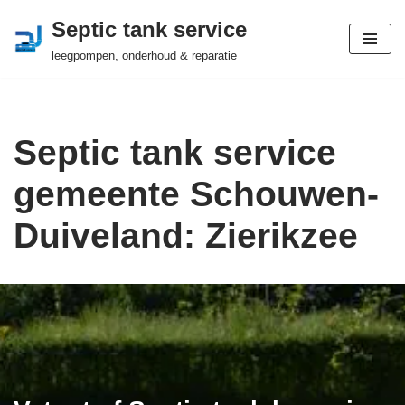
Septic tank service
Ga
leegpompen, onderhoud & reparatie
naar
de
inhoud
Septic tank service
gemeente Schouwen-
Duiveland: Zierikzee