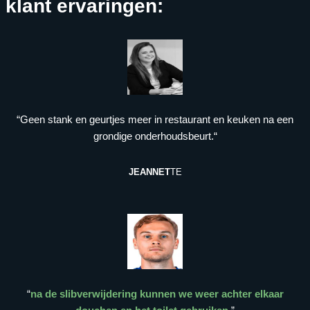
klant ervaringen:
“Geen stank en geurtjes meer in restaurant en keuken na een
grondige onderhoudsbeurt.“
JEANNET
TE
“
na de slibverwijdering kunnen we weer achter elkaar