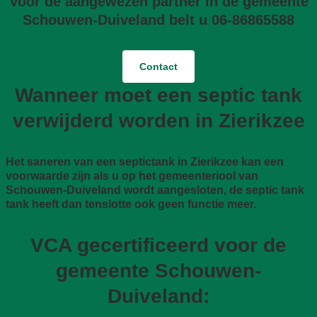
Voor de aangewezen partner in de gemeente
Schouwen-Duiveland belt u 06-86865588
Contact
Wanneer moet een septic tank
verwijderd worden in Zierikzee
Het saneren van een septictank in Zierikzee kan een
voorwaarde zijn als u op het gemeenteriool van
Schouwen-Duiveland wordt aangesloten, de septic tank
tank heeft dan tenslotte ook geen functie meer.
VCA gecertificeerd voor de
gemeente Schouwen-
Duiveland: