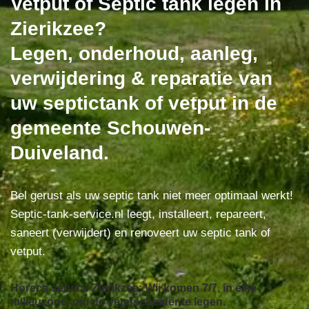
Vetput of Septic tank legen in
Zierikzee?
Legen, onderhoud, aanleg,
verwijdering & reparatie van
uw septictank of vetput in de
gemeente Schouwen-
Duiveland.
Bel gerust als uw septic tank niet meer optimaal werkt!
Septic-tank-service.nl leegt, installeert, repareert,
saneert (verwijdert) en renoveert uw septic tank of
vetput.
Horeca service Zierikzee: Wij komen 7/7, in elke
milieuzone, om de vetafscheider te legen.