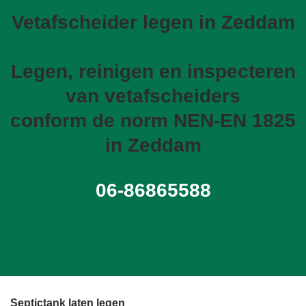
Vetafscheider legen in Zeddam
Legen, reinigen en inspecteren
van vetafscheiders
conform de norm NEN-EN 1825
in Zeddam
06-86865588
Septictank laten legen