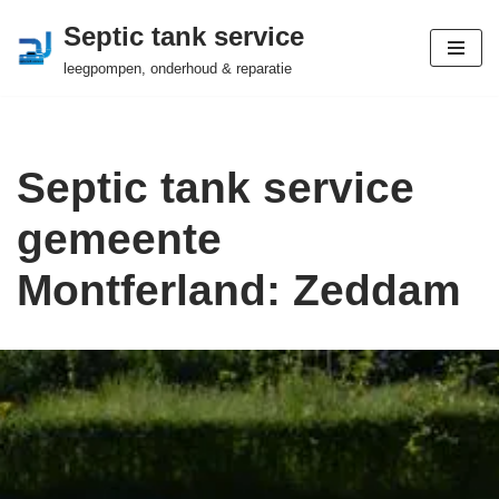
Septic tank service
Ga
leegpompen, onderhoud & reparatie
naar
de
inhoud
Septic tank service
gemeente
Montferland: Zeddam