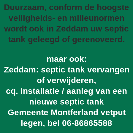
Duurzaam, conform de hoogste
veiligheids- en milieunormen
wordt ook in Zeddam uw septic
tank geleegd of gerenoveerd.
maar ook:
Zeddam: septic tank vervangen
of verwijderen,
cq. installatie / aanleg van een
nieuwe septic tank
Gemeente Montferland vetput
legen, bel
06-86865588