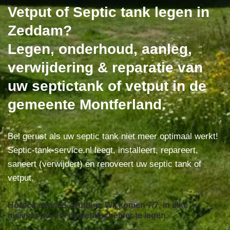
Vetput of Septic tank legen in
Zeddam?
Legen, onderhoud, aanleg,
verwijdering & reparatie van
uw septictank of vetput in de
gemeente Montferland.
Bel gerust als uw septic tank niet meer optimaal werkt!
Septic-tank-service.nl leegt, installeert, repareert,
saneert (verwijdert) en renoveert uw septic tank of
vetput.
Horeca service Zeddam: Wij komen 7/7, in elke
milieuzone, om de vetafscheider te legen.