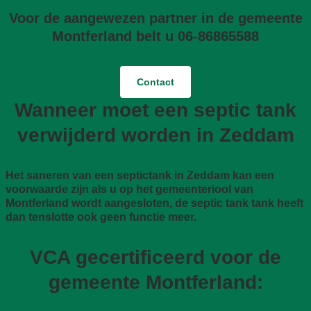
Voor de aangewezen partner in de gemeente
Montferland belt u 06-86865588
Contact
Wanneer moet een septic tank
verwijderd worden in Zeddam
Het saneren van een septictank in Zeddam kan een
voorwaarde zijn als u op het gemeenteriool van
Montferland wordt aangesloten, de septic tank tank heeft
dan tenslotte ook geen functie meer.
VCA gecertificeerd voor de
gemeente Montferland: