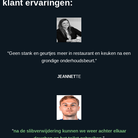
klant ervaringen:
“Geen stank en geurtjes meer in restaurant en keuken na een
grondige onderhoudsbeurt.“
JEANNET
TE
“
na de slibverwijdering kunnen we weer achter elkaar