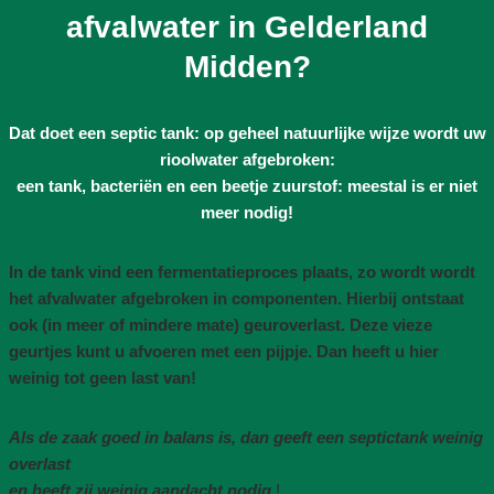
afvalwater in Gelderland
Midden?
Dat doet een septic tank: op geheel natuurlijke wijze wordt uw
rioolwater afgebroken:
een tank, bacteriën en een beetje zuurstof: meestal is er niet
meer nodig!
In de tank vind een fermentatieproces plaats, zo wordt wordt
het afvalwater afgebroken in componenten. Hierbij ontstaat
ook (in meer of mindere mate) geuroverlast. Deze vieze
geurtjes kunt u afvoeren met een pijpje. Dan heeft u hier
weinig tot geen last van!
Als de zaak goed in balans is, dan geeft een septictank weinig
overlast
en heeft zij weinig aandacht nodig
!