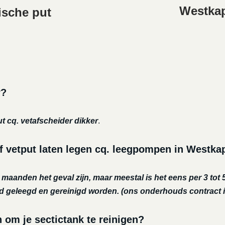
Westkap
ische put
r?
ut cq. vetafscheider dikker
.
f vetput laten legen cq. leegpompen in Westka
r maanden het geval zijn, maar meestal is het eens per 3 tot 5
nd geleegd en gereinigd worden.
(ons onderhouds contract i
m je sectictank te reinigen?