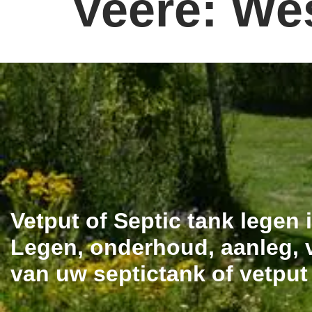
Veere: We
Vetput of Septic tank legen
Legen, onderhoud, aanleg, v
van uw septictank of vetput