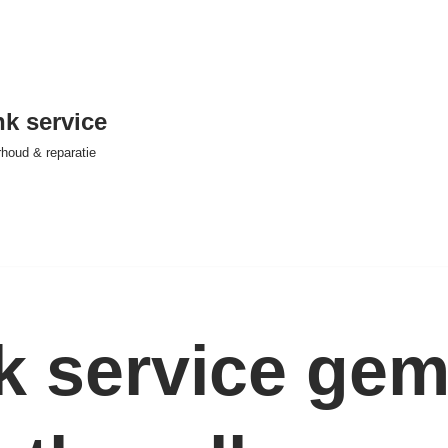
nk service
houd & reparatie
nk service ge