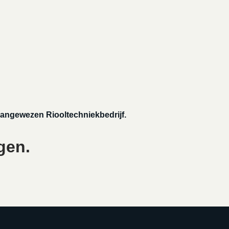
aangewezen Riooltechniekbedrijf.
gen.