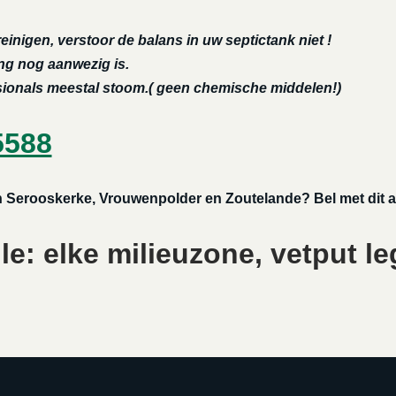
reinigen, verstoor de balans in uw septictank niet !
ing nog aanwezig is.
ssionals meestal stoom.( geen chemische middelen!)
5588
 in Serooskerke, Vrouwenpolder en Zoutelande? Bel met dit 
e: elke milieuzone, vetput le