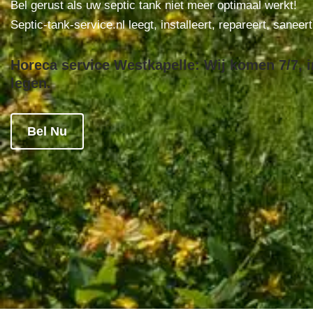
Bel gerust als uw septic tank niet meer optimaal werkt!
Septic-tank-service.nl leegt, installeert, repareert, saneer
Horeca service Westkapelle: Wij komen 7/7, i
legen.
Bel Nu