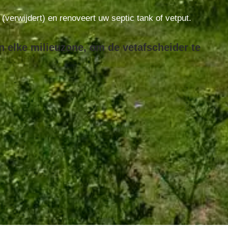
t (verwijdert) en renoveert uw septic tank of vetput.
n elke milieuzone, om de vetafscheider te