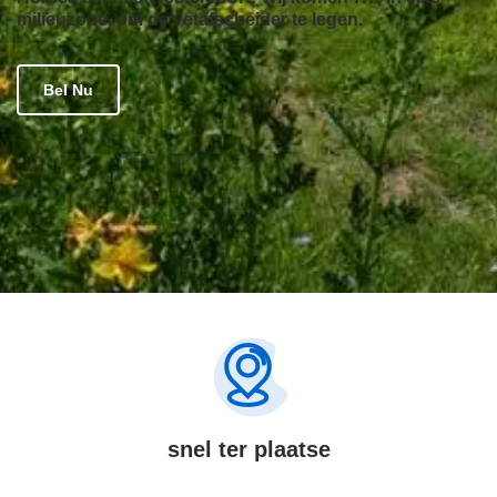
milieuzone, om de vetafscheider te legen.
Bel Nu
snel ter plaatse