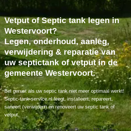
Vetput of Septic tank legen in
Westervoort?
Legen, onderhoud, aanleg,
verwijdering & reparatie van
uw septictank of vetput in de
gemeente Westervoort.
Bel gerust als uw septic tank niet meer optimaal werkt!
Septic-tank-service.nl leegt, installeert, repareert,
saneert (verwijdert) en renoveert uw septic tank of
vetput.
Horeca service Westervoort: Wij komen 7/7, in elke