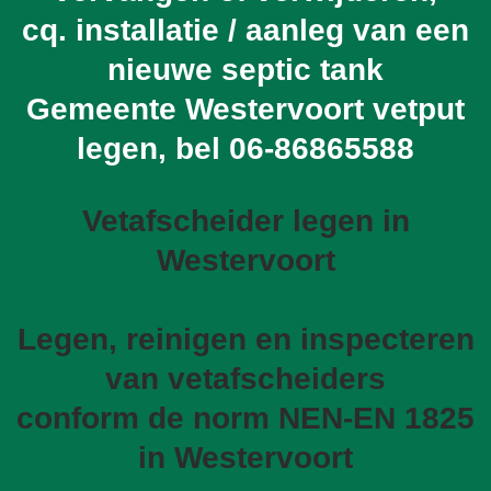
cq. installatie / aanleg van een
nieuwe septic tank
Gemeente Westervoort vetput
legen, bel
06-86865588
Vetafscheider legen in
Westervoort
Legen, reinigen en inspecteren
van vetafscheiders
conform de norm NEN-EN 1825
in Westervoort