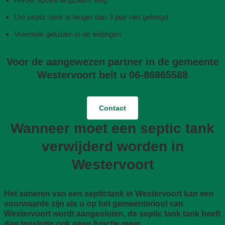
Uw septic-tank is langer dan 3 jaar niet geleegd
Vreemde geluiden in de leidingen
Voor de aangewezen partner in de gemeente
Westervoort belt u 06-86865588
Contact
Wanneer moet een septic tank
verwijderd worden in
Westervoort
Het saneren van een septictank in Westervoort kan een
voorwaarde zijn als u op het gemeenteriool van
Westervoort wordt aangesloten, de septic tank tank heeft
dan tenslotte ook geen functie meer.