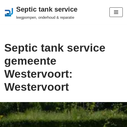
Septic tank service
Ga
leegpompen, onderhoud & reparatie
naar
de
inhoud
Septic tank service
gemeente
Westervoort:
Westervoort