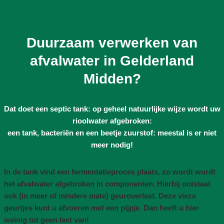
Duurzaam verwerken van
afvalwater in Gelderland
Midden?
Dat doet een septic tank: op geheel natuurlijke wijze wordt uw
rioolwater afgebroken:
een tank, bacteriën en een beetje zuurstof: meestal is er niet
meer nodig!
In de tank vind een fermentatieproces plaats, zo wordt wordt
het afvalwater afgebroken in componenten. Hierbij ontstaat
ook (in meer of mindere mate) geuroverlast. Deze vieze
geurtjes kunt u afvoeren met een pijpje. Dan heeft u hier
weinig tot geen last van!