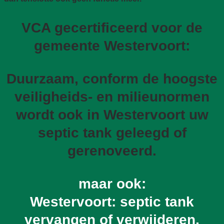
VCA gecertificeerd voor de
gemeente Westervoort:
Duurzaam, conform de hoogste
veiligheids- en milieunormen
wordt ook in Westervoort uw
septic tank geleegd of
gerenoveerd.
maar ook:
Westervoort: septic tank
vervangen of verwijderen,