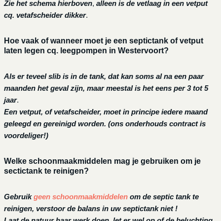
Zie het schema hierboven
,
alleen is de vetlaag in een vetput
cq. vetafscheider dikker
.
Hoe vaak of wanneer moet je een septictank of vetput
laten legen cq. leegpompen in Westervoort?
Als er teveel slib is in de tank, dat kan soms al na een paar
maanden het geval zijn, maar meestal is het eens per 3 tot 5
jaar
.
Een vetput, of vetafscheider, moet in principe iedere maand
geleegd en gereinigd worden.
(ons onderhouds contract is
voordeliger!)
Welke schoonmaakmiddelen mag je gebruiken om je
sectictank te reinigen?
Gebruik
geen schoonmaakmiddelen
om de septic tank te
reinigen, verstoor de balans in uw septictank niet !
Laat de natuur haar werk doen, let er wel op of de beluchting