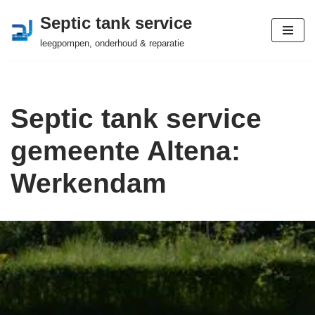
Septic tank service
Ga
leegpompen, onderhoud & reparatie
naar
de
inhoud
Septic tank service
gemeente Altena:
Werkendam