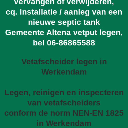
vervangen of verwijderen,
cq. installatie / aanleg van een
nieuwe septic tank
Gemeente Altena vetput legen,
bel
06-86865588
Vetafscheider legen in
Werkendam
Legen, reinigen en inspecteren
van vetafscheiders
conform de norm NEN-EN 1825
in Werkendam