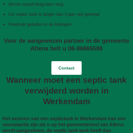
Afvoer spoelt langzaam weg
Uw septic-tank is langer dan 3 jaar niet geleegd
Vreemde geluiden in de leidingen
Voor de aangewezen partner in de gemeente
Altena belt u 06-86865588
Contact
Wanneer moet een septic tank
verwijderd worden in
Werkendam
Het saneren van een septictank in Werkendam kan een
voorwaarde zijn als u op het gemeenteriool van Altena
wordt aangesloten, de septic tank tank heeft dan