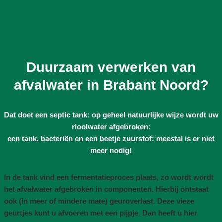
Duurzaam verwerken van
afvalwater in Brabant Noord?
Dat doet een septic tank: op geheel natuurlijke wijze wordt uw
rioolwater afgebroken:
een tank, bacteriën en een beetje zuurstof: meestal is er niet
meer nodig!
In de tank vind een fermentatieproces plaats, zo wordt wordt
het afvalwater afgebroken in componenten. Hierbij ontstaat
ook (in meer of mindere mate) geuroverlast. Deze vieze
geurtjes kunt u afvoeren met een pijpje. Dan heeft u hier