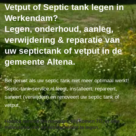
Vetput of Septic tank legen in
Werkendam?
Legen, onderhoud, aanleg,
verwijdering & reparatie van
uw septictank of vetput in de
gemeente Altena.
Bel gerust als uw septic tank niet meer optimaal werkt!
Septic-tank-service.nl leegt, installeert, repareert,
saneert (verwijdert) en renoveert uw septic tank of
vetput.
Horeca service Werkendam: Wij komen 7/7, in elke
milieuzone, om de vetafscheider te legen.