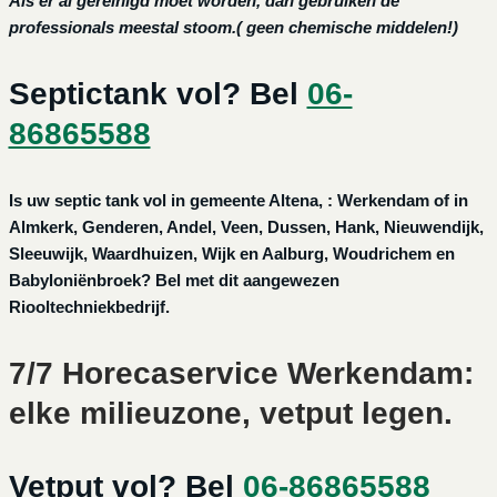
Als er al gereinigd moet worden, dan gebruiken de
professionals meestal stoom.( geen chemische middelen!)
Septictank vol? Bel
06-
86865588
Is uw septic tank vol in gemeente Altena, : Werkendam of in
Almkerk, Genderen, Andel, Veen, Dussen, Hank, Nieuwendijk,
Sleeuwijk, Waardhuizen, Wijk en Aalburg, Woudrichem en
Babyloniënbroek? Bel met dit aangewezen
Riooltechniekbedrijf.
7/7 Horecaservice Werkendam:
elke milieuzone, vetput legen.
Vetput vol? Bel
06-86865588