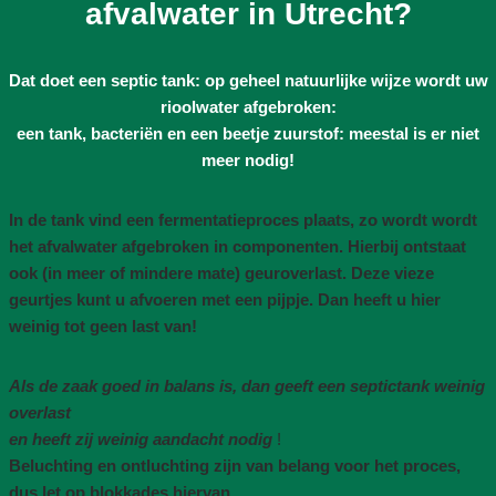
afvalwater in Utrecht?
Dat doet een septic tank: op geheel natuurlijke wijze wordt uw
rioolwater afgebroken:
een tank, bacteriën en een beetje zuurstof: meestal is er niet
meer nodig!
In de tank vind een fermentatieproces plaats, zo wordt wordt
het afvalwater afgebroken in componenten. Hierbij ontstaat
ook (in meer of mindere mate) geuroverlast. Deze vieze
geurtjes kunt u afvoeren met een pijpje. Dan heeft u hier
weinig tot geen last van!
Als de zaak goed in balans is, dan geeft een septictank weinig
overlast
en heeft zij weinig aandacht nodig
!
Beluchting en ontluchting zijn van belang voor het proces,
dus let op blokkades hiervan
.