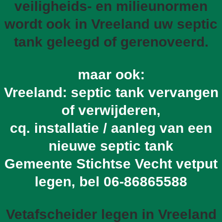
veiligheids- en milieunormen
wordt ook in Vreeland uw septic
tank geleegd of gerenoveerd.
maar ook:
Vreeland: septic tank vervangen
of verwijderen,
cq. installatie / aanleg van een
nieuwe septic tank
Gemeente Stichtse Vecht vetput
legen, bel
06-86865588
Vetafscheider legen in Vreeland