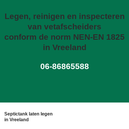
Legen, reinigen en inspecteren
van vetafscheiders
conform de norm NEN-EN 1825
in Vreeland
06-86865588
Septictank laten legen
in Vreeland