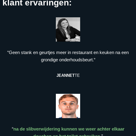
klant ervaringen:
“Geen stank en geurtjes meer in restaurant en keuken na een
grondige onderhoudsbeurt.“
JEANNET
TE
“
na de slibverwijdering kunnen we weer achter elkaar