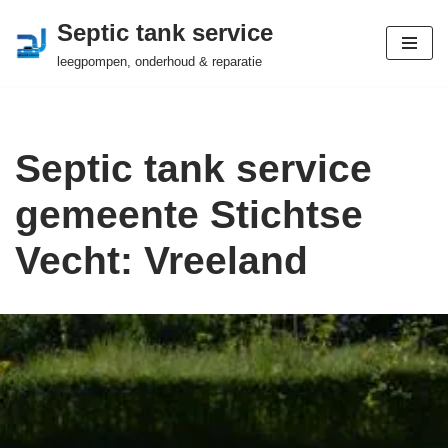
Septic tank service
Ga
leegpompen, onderhoud & reparatie
naar
de
inhoud
Septic tank service
gemeente Stichtse
Vecht: Vreeland