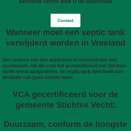
Stichtse Vecht belt u 06-86865588
Contact
Wanneer moet een septic tank
verwijderd worden in Vreeland
Het saneren van een septictank in Vreeland kan een
voorwaarde zijn als u op het gemeenteriool van Stichtse
Vecht wordt aangesloten, de septic tank tank heeft dan
tenslotte ook geen functie meer.
VCA gecertificeerd voor de
gemeente Stichtse Vecht:
Duurzaam, conform de hoogste