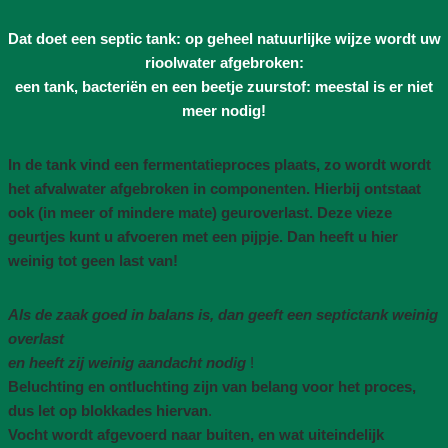
Dat doet een septic tank: op geheel natuurlijke wijze wordt uw
rioolwater afgebroken:
een tank, bacteriën en een beetje zuurstof: meestal is er niet
meer nodig!
In de tank vind een fermentatieproces plaats, zo wordt wordt
het afvalwater afgebroken in componenten. Hierbij ontstaat
ook (in meer of mindere mate) geuroverlast. Deze vieze
geurtjes kunt u afvoeren met een pijpje. Dan heeft u hier
weinig tot geen last van!
Als de zaak goed in balans is, dan geeft een septictank weinig
overlast
en heeft zij weinig aandacht nodig
!
Beluchting en ontluchting zijn van belang voor het proces,
dus let op blokkades hiervan
.
Vocht wordt afgevoerd naar buiten, en wat uiteindelijk