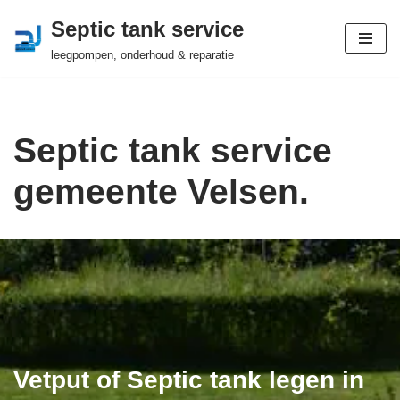
Septic tank service
Ga
leegpompen, onderhoud & reparatie
naar
de
inhoud
Septic tank service
gemeente Velsen.
Vetput of Septic tank legen in