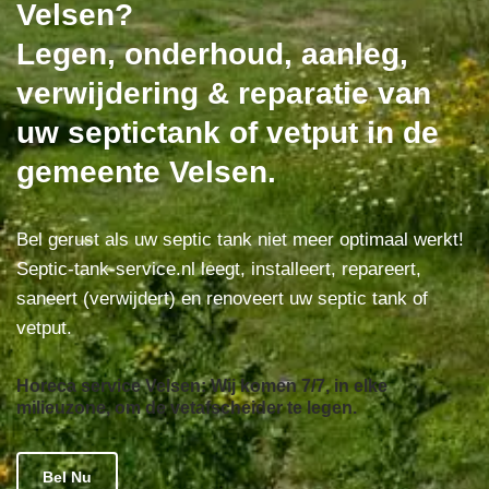
Velsen?
Legen, onderhoud, aanleg,
verwijdering & reparatie van
uw septictank of vetput in de
gemeente Velsen.
Bel gerust als uw septic tank niet meer optimaal werkt!
Septic-tank-service.nl leegt, installeert, repareert,
saneert (verwijdert) en renoveert uw septic tank of
vetput.
Horeca service Velsen: Wij komen 7/7, in elke
milieuzone, om de vetafscheider te legen.
Bel Nu