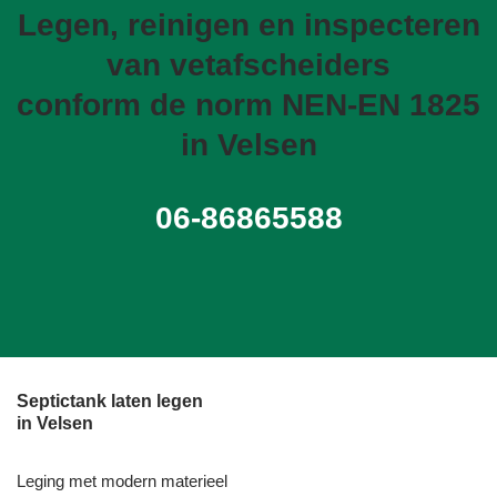
Legen, reinigen en inspecteren
van vetafscheiders
conform de norm NEN-EN 1825
in Velsen
06-86865588
Septictank laten legen
in Velsen
Leging met modern materieel