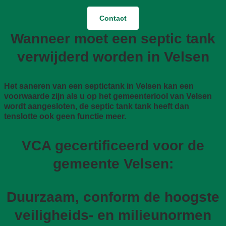
Contact
Wanneer moet een septic tank
verwijderd worden in Velsen
Het saneren van een septictank in Velsen kan een
voorwaarde zijn als u op het gemeenteriool van Velsen
wordt aangesloten, de septic tank tank heeft dan
tenslotte ook geen functie meer.
VCA gecertificeerd voor de
gemeente Velsen:
Duurzaam, conform de hoogste
veiligheids- en milieunormen