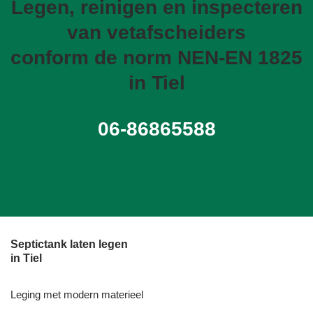
Legen, reinigen en inspecteren
van vetafscheiders
conform de norm NEN-EN 1825
in Tiel
06-86865588
Septictank laten legen
in Tiel
Leging met modern materieel