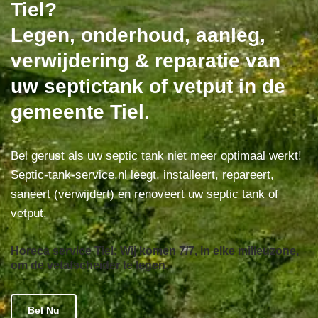
Tiel?
Legen, onderhoud, aanleg,
verwijdering & reparatie van
uw septictank of vetput in de
gemeente Tiel.
Bel gerust als uw septic tank niet meer optimaal werkt!
Septic-tank-service.nl leegt, installeert, repareert,
saneert (verwijdert) en renoveert uw septic tank of
vetput.
Horeca service Tiel: Wij komen 7/7, in elke milieuzone,
om de vetafscheider te legen.
Bel Nu