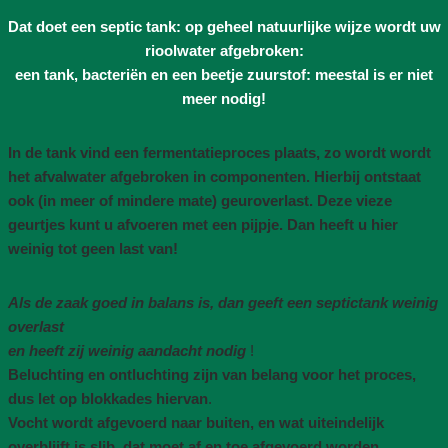
Dat doet een septic tank: op geheel natuurlijke wijze wordt uw
rioolwater afgebroken:
een tank, bacteriën en een beetje zuurstof: meestal is er niet
meer nodig!
In de tank vind een fermentatieproces plaats, zo wordt wordt
het afvalwater afgebroken in componenten. Hierbij ontstaat
ook (in meer of mindere mate) geuroverlast. Deze vieze
geurtjes kunt u afvoeren met een pijpje. Dan heeft u hier
weinig tot geen last van!
Als de zaak goed in balans is, dan geeft een septictank weinig
overlast
en heeft zij weinig aandacht nodig
!
Beluchting en ontluchting zijn van belang voor het proces,
dus let op blokkades hiervan
.
Vocht wordt afgevoerd naar buiten, en wat uiteindelijk
overblijft is slib, dat moet af en toe afgevoerd worden
.