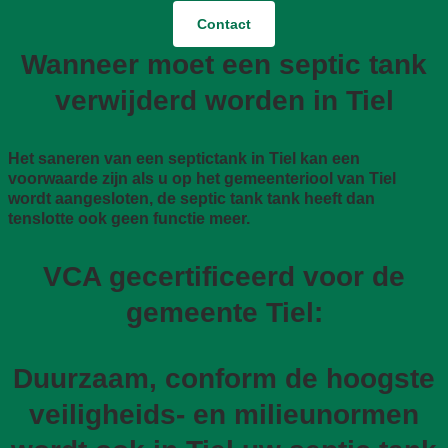
Contact
Wanneer moet een septic tank
verwijderd worden in Tiel
Het saneren van een septictank in Tiel kan een
voorwaarde zijn als u op het gemeenteriool van Tiel
wordt aangesloten, de septic tank tank heeft dan
tenslotte ook geen functie meer.
VCA gecertificeerd voor de
gemeente Tiel:
Duurzaam, conform de hoogste
veiligheids- en milieunormen