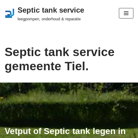
Septic tank service
Ga
leegpompen, onderhoud & reparatie
naar
de
inhoud
Septic tank service
gemeente Tiel.
Vetput of Septic tank legen in