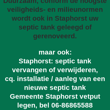
Duurzaam, conform de hoogste
veiligheids- en milieunormen
wordt ook in Staphorst uw
septic tank geleegd of
gerenoveerd.
maar ook:
Staphorst: septic tank
vervangen of verwijderen,
cq. installatie / aanleg van een
nieuwe septic tank
Gemeente Staphorst vetput
legen, bel
06-86865588