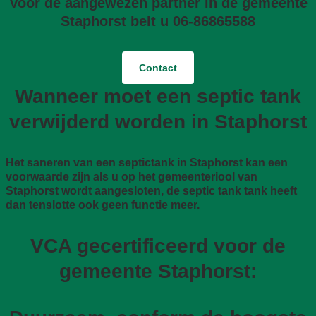
Voor de aangewezen partner in de gemeente
Staphorst belt u 06-86865588
Contact
Wanneer moet een septic tank
verwijderd worden in Staphorst
Het saneren van een septictank in Staphorst kan een
voorwaarde zijn als u op het gemeenteriool van
Staphorst wordt aangesloten, de septic tank tank heeft
dan tenslotte ook geen functie meer.
VCA gecertificeerd voor de
gemeente Staphorst: