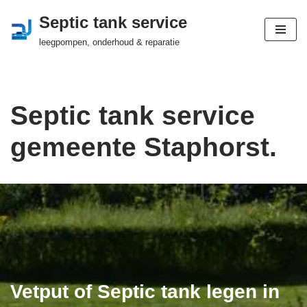
Septic tank service
Ga
leegpompen, onderhoud & reparatie
naar
de
inhoud
Septic tank service
gemeente Staphorst.
Vetput of Septic tank legen in