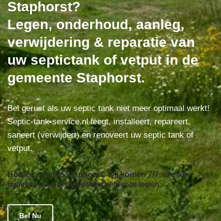
Staphorst?
Legen, onderhoud, aanleg,
verwijdering & reparatie van
uw septictank of vetput in de
gemeente Staphorst.
Bel gerust als uw septic tank niet meer optimaal werkt!
Septic-tank-service.nl leegt, installeert, repareert,
saneert (verwijdert) en renoveert uw septic tank of
vetput.
Horeca service Staphorst: Wij komen 7/7, in elke
milieuzone, om de vetafscheider te legen.
Bel Nu