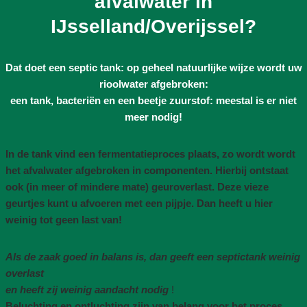
afvalwater in
IJsselland/Overijssel?
Dat doet een septic tank: op geheel natuurlijke wijze wordt uw
rioolwater afgebroken:
een tank, bacteriën en een beetje zuurstof: meestal is er niet
meer nodig!
In de tank vind een fermentatieproces plaats, zo wordt wordt
het afvalwater afgebroken in componenten. Hierbij ontstaat
ook (in meer of mindere mate) geuroverlast. Deze vieze
geurtjes kunt u afvoeren met een pijpje. Dan heeft u hier
weinig tot geen last van!
Als de zaak goed in balans is, dan geeft een septictank weinig
overlast
en heeft zij weinig aandacht nodig
!
Beluchting en ontluchting zijn van belang voor het proces,