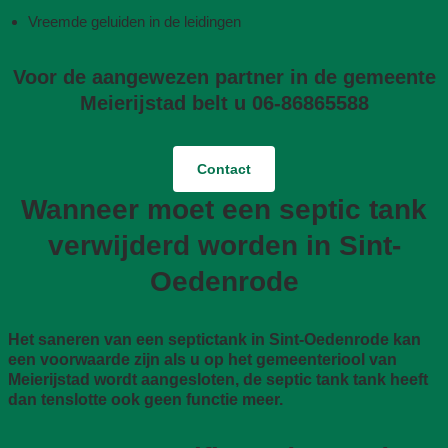
Vreemde geluiden in de leidingen
Voor de aangewezen partner in de gemeente
Meierijstad belt u 06-86865588
Contact
Wanneer moet een septic tank
verwijderd worden in Sint-
Oedenrode
Het saneren van een septictank in Sint-Oedenrode kan
een voorwaarde zijn als u op het gemeenteriool van
Meierijstad wordt aangesloten, de septic tank tank heeft
dan tenslotte ook geen functie meer.