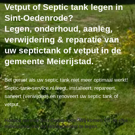
Vetput of Septic tank legen in
Sint-Oedenrode?
Legen, onderhoud, aanleg,
verwijdering & reparatie van
uw septictank of vetput in de
gemeente Meierijstad.
Bel gerust als uw septic tank niet meer optimaal werkt!
Septic-tank-service.nl leegt, installeert, repareert,
saneert (verwijdert) en renoveert uw septic tank of
vetput.
Horeca service Sint-Oedenrode: Wij komen 7/7, in elke
milieuzone, om de vetafscheider te legen.