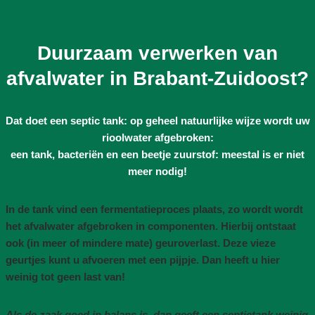
Duurzaam verwerken van
afvalwater in Brabant-Zuidoost?
Dat doet een septic tank: op geheel natuurlijke wijze wordt uw
rioolwater afgebroken:
een tank, bacteriën en een beetje zuurstof: meestal is er niet
meer nodig!
In de tank vind een fermentatieproces plaats, zo wordt wordt
het afvalwater afgebroken in componenten. Hierbij ontstaat
ook (in meer of mindere mate) geuroverlast. Deze vieze
geurtjes kunt u afvoeren met een pijpje. Dan heeft u hier
weinig tot geen last van!
Als de zaak goed in balans is, dan geeft een septictank weinig