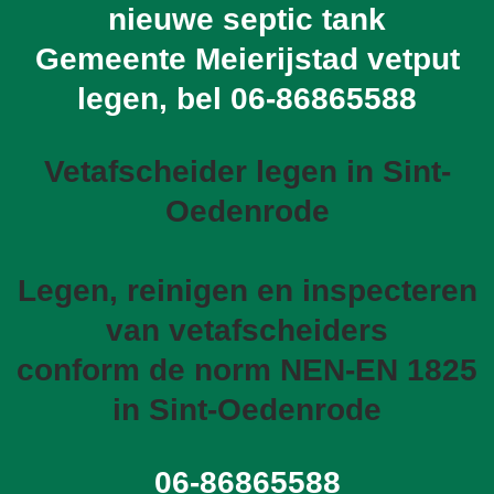
nieuwe septic tank
Gemeente Meierijstad vetput
legen, bel
06-86865588
Vetafscheider legen in Sint-
Oedenrode
Legen, reinigen en inspecteren
van vetafscheiders
conform de norm NEN-EN 1825
in Sint-Oedenrode
06-86865588