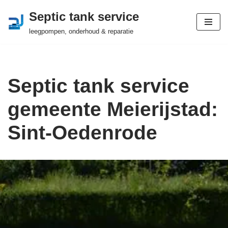
Septic tank service
Ga
leegpompen, onderhoud & reparatie
naar
de
inhoud
Septic tank service
gemeente Meierijstad:
Sint-Oedenrode