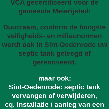
VCA gecertificeerd voor de
gemeente Meierijstad:
Duurzaam, conform de hoogste
veiligheids- en milieunormen
wordt ook in Sint-Oedenrode uw
septic tank geleegd of
gerenoveerd.
maar ook:
Sint-Oedenrode: septic tank
vervangen of verwijderen,
cq. installatie / aanleg van een