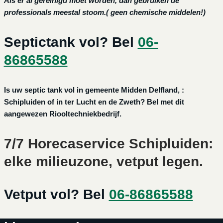
Als er al gereinigd moet worden, dan gebruiken de
professionals meestal stoom.( geen chemische middelen!)
Septictank vol? Bel
06-
86865588
Is uw septic tank vol in gemeente Midden Delfland, :
Schipluiden of in ter Lucht en de Zweth? Bel met dit
aangewezen Riooltechniekbedrijf.
7/7 Horecaservice Schipluiden:
elke milieuzone, vetput legen.
Vetput vol? Bel
06-86865588