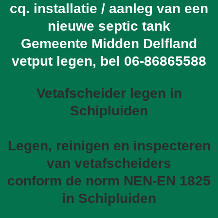
cq. installatie / aanleg van een
nieuwe septic tank
Gemeente Midden Delfland
vetput legen, bel
06-86865588
Vetafscheider legen in
Schipluiden
Legen, reinigen en inspecteren
van vetafscheiders
conform de norm NEN-EN 1825
in Schipluiden