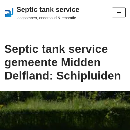
Septic tank service
Ga
leegpompen, onderhoud & reparatie
naar
de
inhoud
Septic tank service
gemeente Midden
Delfland: Schipluiden