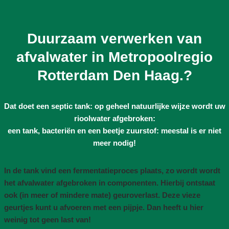
Duurzaam verwerken van
afvalwater in Metropoolregio
Rotterdam Den Haag.?
Dat doet een septic tank: op geheel natuurlijke wijze wordt uw
rioolwater afgebroken:
een tank, bacteriën en een beetje zuurstof: meestal is er niet
meer nodig!
In de tank vind een fermentatieproces plaats, zo wordt wordt
het afvalwater afgebroken in componenten. Hierbij ontstaat
ook (in meer of mindere mate) geuroverlast. Deze vieze
geurtjes kunt u afvoeren met een pijpje. Dan heeft u hier
weinig tot geen last van!