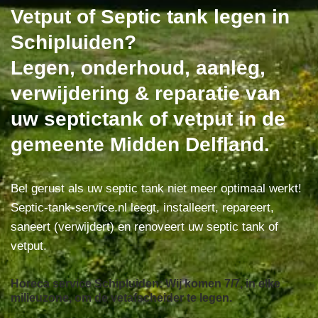
Vetput of Septic tank legen in
Schipluiden?
Legen, onderhoud, aanleg,
verwijdering & reparatie van
uw septictank of vetput in de
gemeente Midden Delfland.
Bel gerust als uw septic tank niet meer optimaal werkt!
Septic-tank-service.nl leegt, installeert, repareert,
saneert (verwijdert) en renoveert uw septic tank of
vetput.
Horeca service Schipluiden: Wij komen 7/7, in elke
milieuzone, om de vetafscheider te legen.