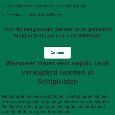
Uw septic-tank is langer dan 3 jaar niet geleegd
Vreemde geluiden in de leidingen
Voor de aangewezen partner in de gemeente
Midden Delfland belt u 06-86865588
Contact
Wanneer moet een septic tank
verwijderd worden in
Schipluiden
Het saneren van een septictank in Schipluiden kan een
voorwaarde zijn als u op het gemeenteriool van Midden
Delfland wordt aangesloten, de septic tank tank heeft
dan tenslotte ook geen functie meer.