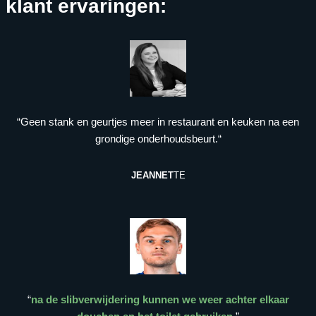
klant ervaringen:
“Geen stank en geurtjes meer in restaurant en keuken na een
grondige onderhoudsbeurt.“
JEANNET
TE
“
na de slibverwijdering kunnen we weer achter elkaar