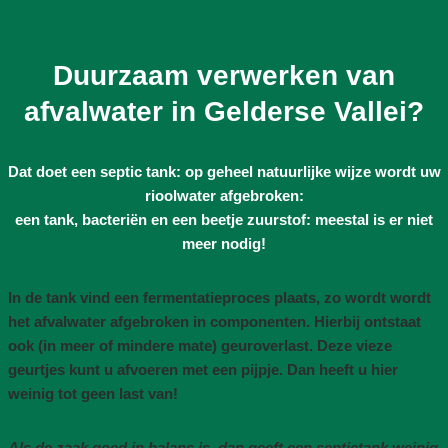
Duurzaam verwerken van
afvalwater in Gelderse Vallei?
Dat doet een septic tank: op geheel natuurlijke wijze wordt uw
rioolwater afgebroken:
een tank, bacteriën en een beetje zuurstof: meestal is er niet
meer nodig!
In de tank vind een fermentatieproces plaats, zo wordt wordt
het afvalwater afgebroken in componenten. Hierbij ontstaat
ook (in meer of mindere mate) geuroverlast. Deze vieze
geurtjes kunt u afvoeren met een pijpje. Dan heeft u hier
weinig tot geen last van!
Als de zaak goed in balans is, dan geeft een septictank weinig