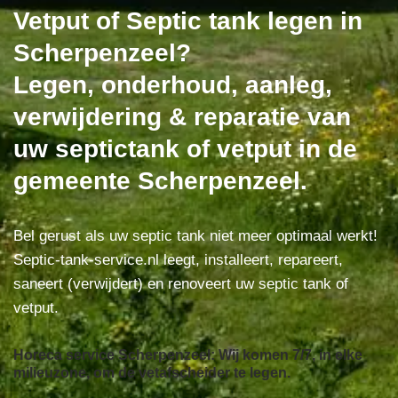
Vetput of Septic tank legen in
Scherpenzeel?
Legen, onderhoud, aanleg,
verwijdering & reparatie van
uw septictank of vetput in de
gemeente Scherpenzeel.
Bel gerust als uw septic tank niet meer optimaal werkt!
Septic-tank-service.nl leegt, installeert, repareert,
saneert (verwijdert) en renoveert uw septic tank of
vetput.
Horeca service Scherpenzeel: Wij komen 7/7, in elke
milieuzone, om de vetafscheider te legen.