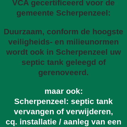
VCA gecertificeerd voor de
gemeente Scherpenzeel:
Duurzaam, conform de hoogste
veiligheids- en milieunormen
wordt ook in Scherpenzeel uw
septic tank geleegd of
gerenoveerd.
maar ook:
Scherpenzeel: septic tank
vervangen of verwijderen,
cq. installatie / aanleg van een