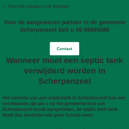
Vreemde geluiden in de leidingen
Voor de aangewezen partner in de gemeente
Scherpenzeel belt u 06-86865588
Contact
Wanneer moet een septic tank
verwijderd worden in
Scherpenzeel
Het saneren van een septictank in Scherpenzeel kan een
voorwaarde zijn als u op het gemeenteriool van
Scherpenzeel wordt aangesloten, de septic tank tank
heeft dan tenslotte ook geen functie meer.