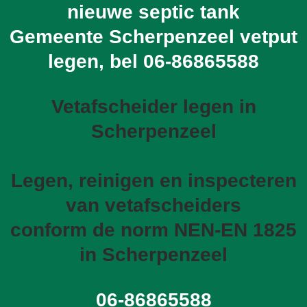
nieuwe septic tank
Gemeente Scherpenzeel vetput
legen, bel
06-86865588
Vetafscheider legen in
Scherpenzeel
Legen, reinigen en inspecteren
van vetafscheiders
conform de norm NEN-EN 1825
in Scherpenzeel
06-86865588