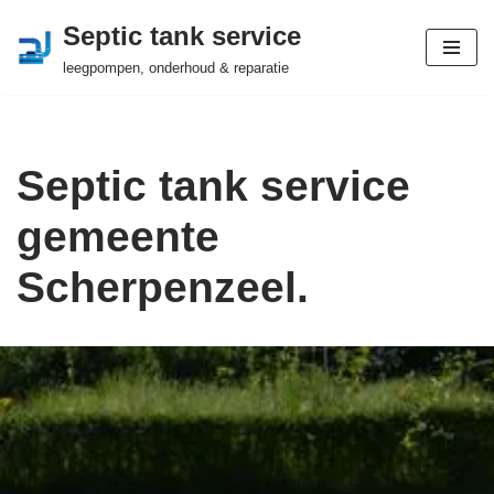
Septic tank service
Ga
leegpompen, onderhoud & reparatie
naar
de
inhoud
Septic tank service
gemeente
Scherpenzeel.