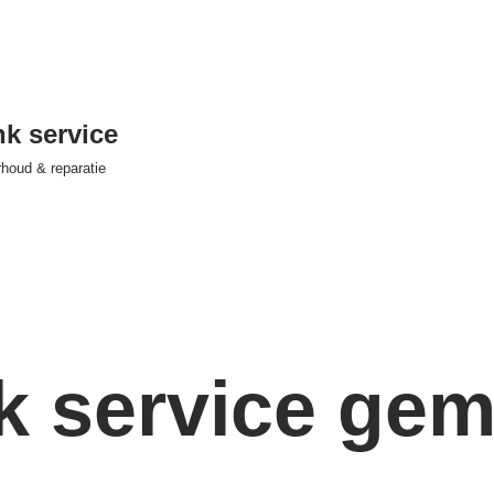
nk service
houd & reparatie
nk service ge