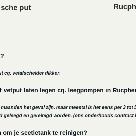
Rucphe
ische put
r?
ut cq. vetafscheider dikker
.
f vetput laten legen cq. leegpompen in Rucphe
r maanden het geval zijn, maar meestal is het eens per 3 tot 5
nd geleegd en gereinigd worden.
(ons onderhouds contract i
m je sectictank te reinigen?