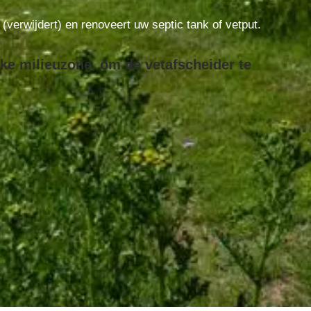
t (verwijdert) en renoveert uw septic tank of vetput.
ke milieuzone, om de vetafscheider te