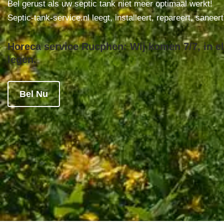
Bel gerust als uw septic tank niet meer optimaal werkt!
Septic-tank-service.nl leegt, installeert, repareert, saneer
Horeca service Rucphen: Wij komen 7/7, in el
legen.
Bel Nu