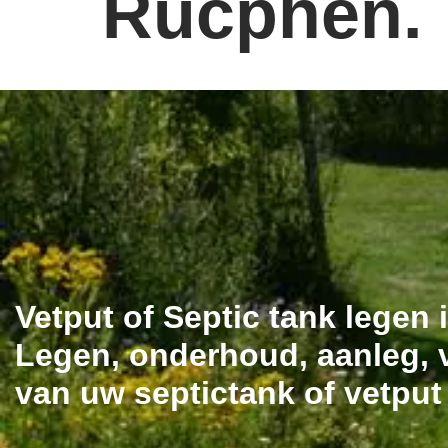
Rucphen.
Vetput of Septic tank legen
Legen, onderhoud, aanleg, v
van uw septictank of vetpu