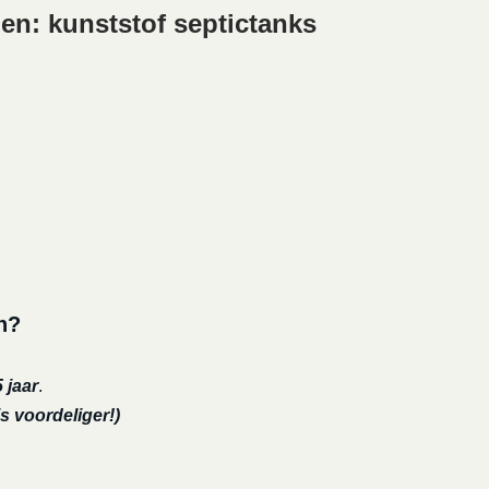
n: kunststof septictanks
n?
 jaar
.
s voordeliger!)