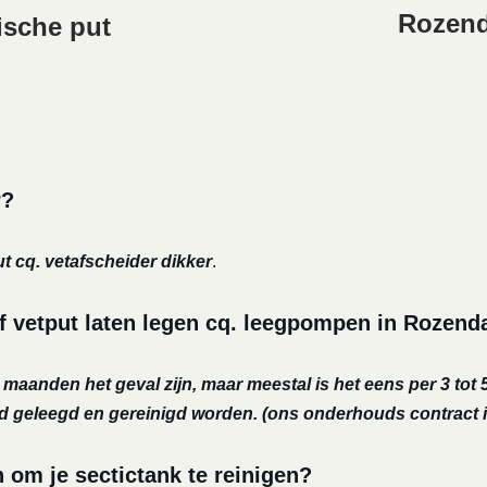
Rozend
ische put
r?
ut cq. vetafscheider dikker
.
f vetput laten legen cq. leegpompen in Rozend
r maanden het geval zijn, maar meestal is het eens per 3 tot 5
nd geleegd en gereinigd worden.
(ons onderhouds contract i
m je sectictank te reinigen?