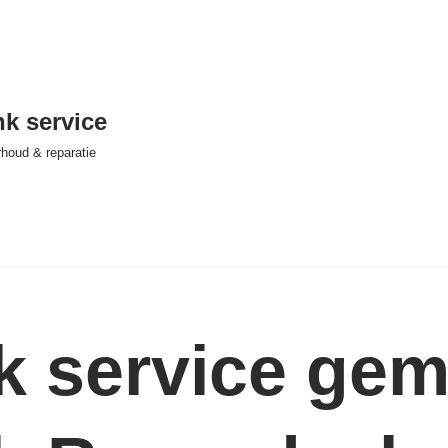
nk service
houd & reparatie
nk service ge