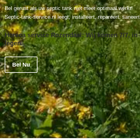
Bel gerust als uw septic tank niet meer optimaal werkt!
Septic-tank-service.nl leegt, installeert, repareert, saneer
Horeca service Rozendaal: Wij komen 7/7, in 
legen.
Bel Nu