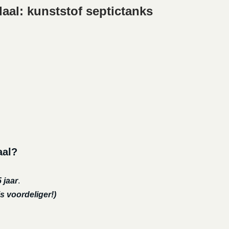
aal: kunststof septictanks
aal?
 jaar
.
s voordeliger!)