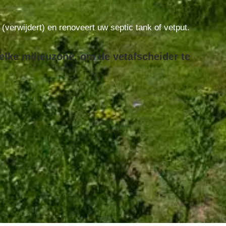
t (verwijdert) en renoveert uw septic tank of vetput.
elke milieuzone, om de vetafscheider te