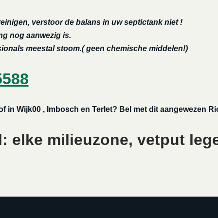
reinigen, verstoor de balans in uw septictank niet !
ing nog aanwezig is.
ssionals meestal stoom.( geen chemische middelen!)
5588
f in Wijk00 , Imbosch en Terlet? Bel met dit aangewezen Rio
 elke milieuzone, vetput leg