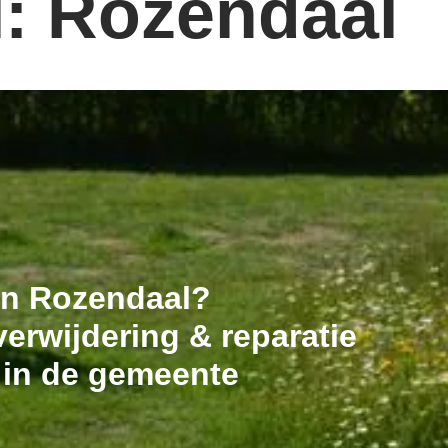
: Rozendaal
 in Rozendaal?
erwijdering & reparatie
 in de gemeente