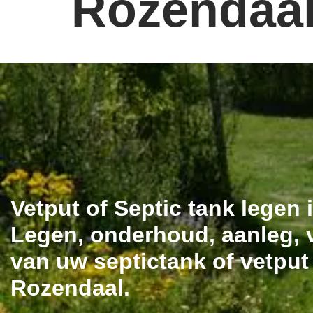
Rozendaal
Vetput of Septic tank legen
Legen, onderhoud, aanleg, v
van uw septictank of vetput
Rozendaal.