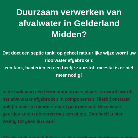
Duurzaam verwerken van
afvalwater in Gelderland
Midden?
Dat doet een septic tank: op geheel natuurlijke wijze wordt uw
rioolwater afgebroken:
een tank, bacteriën en een beetje zuurstof: meestal is er niet
meer nodig!
In de tank vind een fermentatieproces plaats, zo wordt wordt
het afvalwater afgebroken in componenten. Hierbij ontstaat
ook (in meer of mindere mate) geuroverlast. Deze vieze
geurtjes kunt u afvoeren met een pijpje. Dan heeft u hier
weinig tot geen last van!
Als de zaak goed in balans is, dan geeft een septictank weinig