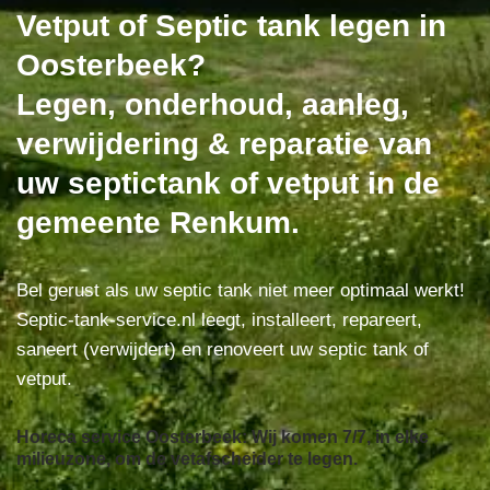
Vetput of Septic tank legen in
Oosterbeek?
Legen, onderhoud, aanleg,
verwijdering & reparatie van
uw septictank of vetput in de
gemeente Renkum.
Bel gerust als uw septic tank niet meer optimaal werkt!
Septic-tank-service.nl leegt, installeert, repareert,
saneert (verwijdert) en renoveert uw septic tank of
vetput.
Horeca service Oosterbeek: Wij komen 7/7, in elke
milieuzone, om de vetafscheider te legen.