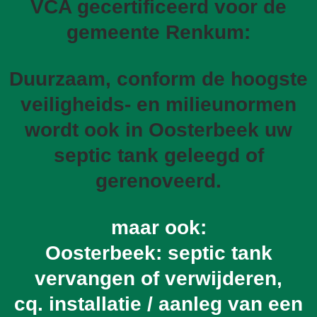
VCA gecertificeerd voor de
gemeente Renkum:
Duurzaam, conform de hoogste
veiligheids- en milieunormen
wordt ook in Oosterbeek uw
septic tank geleegd of
gerenoveerd.
maar ook:
Oosterbeek: septic tank
vervangen of verwijderen,
cq. installatie / aanleg van een