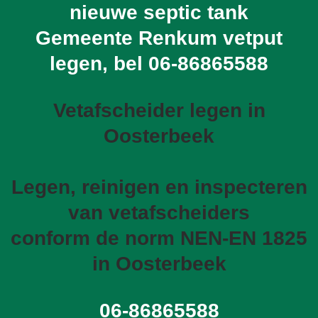
nieuwe septic tank
Gemeente Renkum vetput
legen, bel
06-86865588
Vetafscheider legen in
Oosterbeek
Legen, reinigen en inspecteren
van vetafscheiders
conform de norm NEN-EN 1825
in Oosterbeek
06-86865588