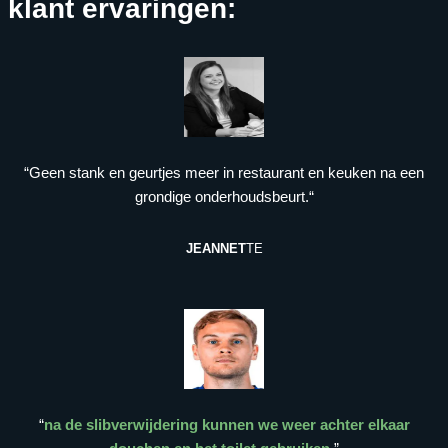
klant ervaringen:
“Geen stank en geurtjes meer in restaurant en keuken na een
grondige onderhoudsbeurt.“
JEANNET
TE
“
na de slibverwijdering kunnen we weer achter elkaar