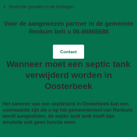
Vreemde geluiden in de leidingen
Voor de aangewezen partner in de gemeente
Renkum belt u 06-86865588
Contact
Wanneer moet een septic tank
verwijderd worden in
Oosterbeek
Het saneren van een septictank in Oosterbeek kan een
voorwaarde zijn als u op het gemeenteriool van Renkum
wordt aangesloten, de septic tank tank heeft dan
tenslotte ook geen functie meer.