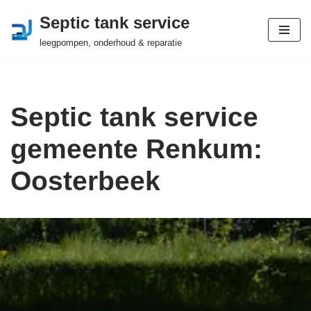
Septic tank service
Ga
leegpompen, onderhoud & reparatie
naar
de
inhoud
Septic tank service
gemeente Renkum:
Oosterbeek