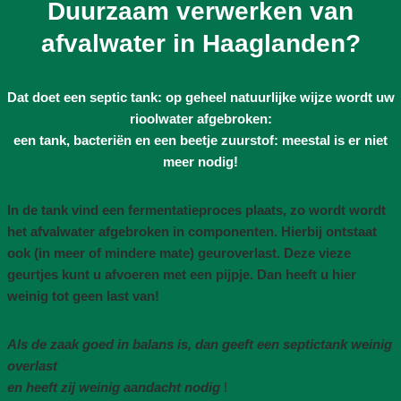
Duurzaam verwerken van
afvalwater in Haaglanden?
Dat doet een septic tank: op geheel natuurlijke wijze wordt uw
rioolwater afgebroken:
een tank, bacteriën en een beetje zuurstof: meestal is er niet
meer nodig!
In de tank vind een fermentatieproces plaats, zo wordt wordt
het afvalwater afgebroken in componenten. Hierbij ontstaat
ook (in meer of mindere mate) geuroverlast. Deze vieze
geurtjes kunt u afvoeren met een pijpje. Dan heeft u hier
weinig tot geen last van!
Als de zaak goed in balans is, dan geeft een septictank weinig
overlast
en heeft zij weinig aandacht nodig
!