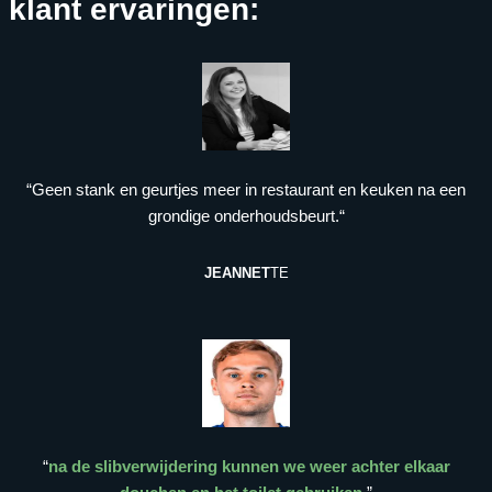
klant ervaringen:
“Geen stank en geurtjes meer in restaurant en keuken na een
grondige onderhoudsbeurt.“
JEANNET
TE
“
na de slibverwijdering kunnen we weer achter elkaar