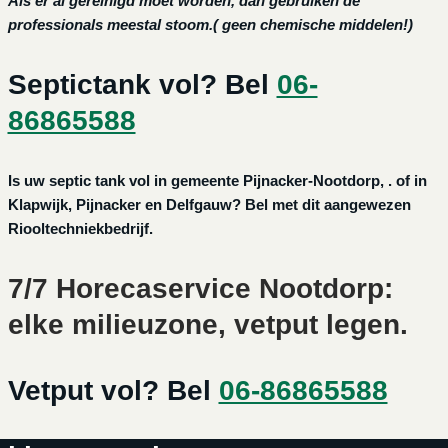
Als er al gereinigd moet worden, dan gebruiken de
professionals meestal stoom.( geen chemische middelen!)
Septictank vol? Bel
06-
86865588
Is uw septic tank vol in gemeente Pijnacker-Nootdorp, . of in
Klapwijk, Pijnacker en Delfgauw? Bel met dit aangewezen
Riooltechniekbedrijf.
7/7 Horecaservice Nootdorp:
elke milieuzone, vetput legen.
Vetput vol? Bel
06-86865588