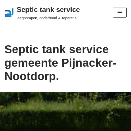
Septic tank service
Ga
leegpompen, onderhoud & reparatie
naar
de
inhoud
Septic tank service
gemeente Pijnacker-
Nootdorp.