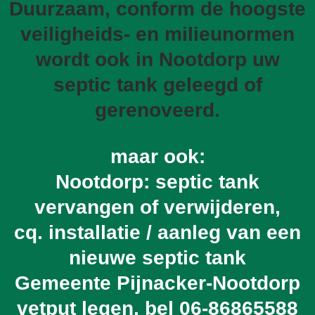
Duurzaam, conform de hoogste
veiligheids- en milieunormen
wordt ook in Nootdorp uw
septic tank geleegd of
gerenoveerd.
maar ook:
Nootdorp: septic tank
vervangen of verwijderen,
cq. installatie / aanleg van een
nieuwe septic tank
Gemeente Pijnacker-Nootdorp
vetput legen, bel
06-86865588