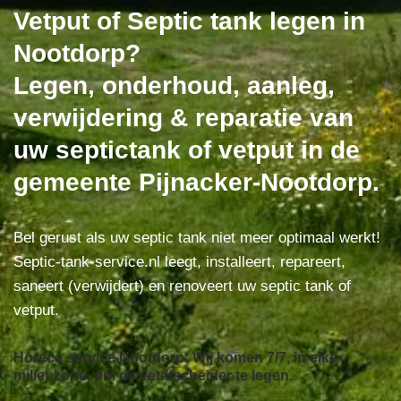
Vetput of Septic tank legen in
Nootdorp?
Legen, onderhoud, aanleg,
verwijdering & reparatie van
uw septictank of vetput in de
gemeente Pijnacker-Nootdorp.
Bel gerust als uw septic tank niet meer optimaal werkt!
Septic-tank-service.nl leegt, installeert, repareert,
saneert (verwijdert) en renoveert uw septic tank of
vetput.
Horeca service Nootdorp: Wij komen 7/7, in elke
milieuzone, om de vetafscheider te legen.