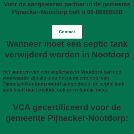
Voor de aangewezen partner in de gemeente
Pijnacker-Nootdorp belt u 06-86865588
Contact
Wanneer moet een septic tank
verwijderd worden in Nootdorp
Het saneren van een septictank in Nootdorp kan een
voorwaarde zijn als u op het gemeenteriool van
Pijnacker-Nootdorp wordt aangesloten, de septic tank
tank heeft dan tenslotte ook geen functie meer.
VCA gecertificeerd voor de
gemeente Pijnacker-Nootdorp: