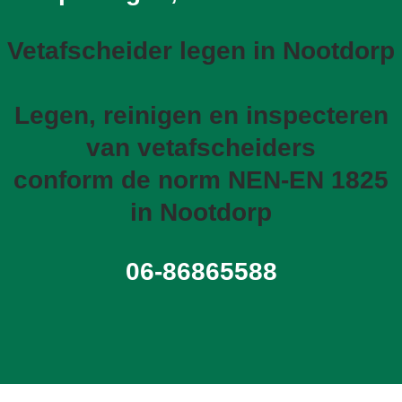
Vetafscheider legen in Nootdorp
Legen, reinigen en inspecteren
van vetafscheiders
conform de norm NEN-EN 1825
in Nootdorp
06-86865588