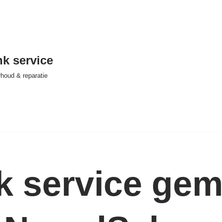
nk service
houd & reparatie
k service gem