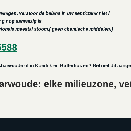
reinigen, verstoor de balans in uw septictank niet !
ing nog aanwezig is.
ssionals meestal stoom.( geen chemische middelen!)
5588
charwoude of in Koedijk en Butterhuizen? Bel met dit aange
rwoude: elke milieuzone, vet