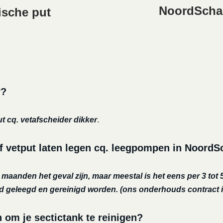
NoordSchar
ische put
r?
ut cq. vetafscheider dikker
.
of vetput laten legen cq. leegpompen in Noord
r maanden het geval zijn, maar meestal is het eens per 3 tot 5
nd geleegd en gereinigd worden.
(ons onderhouds contract i
m je sectictank te reinigen?