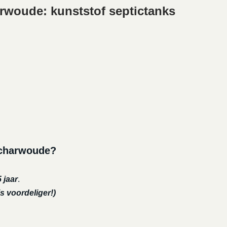
woude: kunststof septictanks
Scharwoude?
 jaar
.
s voordeliger!)