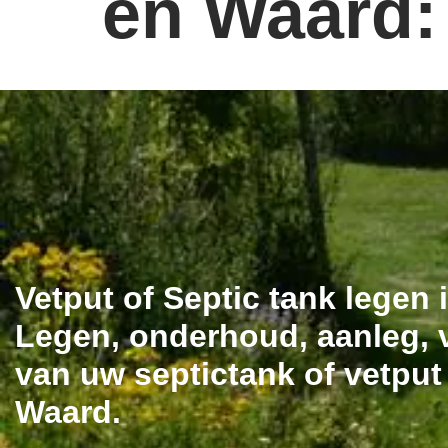
en Waard
Vetput of Septic tank lege
Legen, onderhoud, aanleg, v
van uw septictank of vetput
Waard.