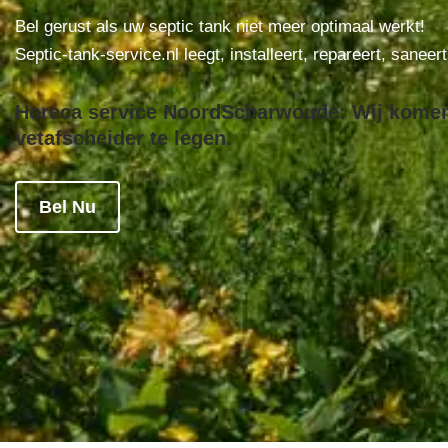
Bel gerust als uw septic tank niet meer optimaal werkt!
Septic-tank-service.nl leegt, installeert, repareert, saneer
Horeca service NoordScharwoude: Wij komen 
vetafscheider te legen.
Bel Nu