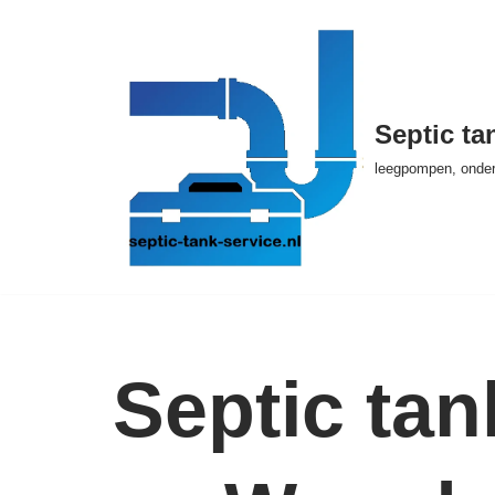
Ga
naar
de
Septic ta
inhoud
leegpompen, onder
Septic tan