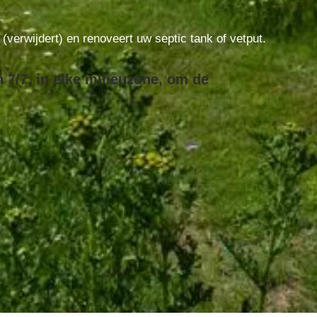
t (verwijdert) en renoveert uw septic tank of vetput.
7/7, in elke milieuzone, om de