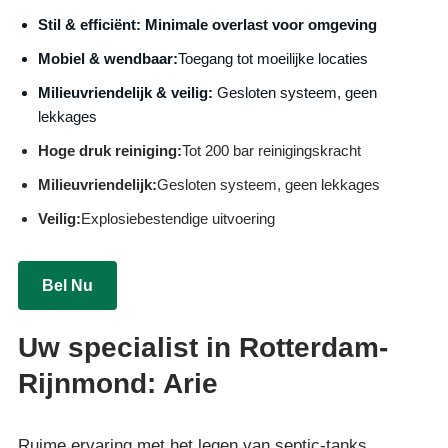
S
til & efficiënt:
Minimale overlast voor omgeving
Mobiel & wendbaar:
Toegang tot moeilijke locaties
Milieuvriendelijk & veilig:
Gesloten systeem, geen
lekkages
Hoge druk reiniging:
Tot 200 bar reinigingskracht
Milieuvriendelijk:
Gesloten systeem, geen lekkages
Veilig:
Explosiebestendige uitvoering
Bel Nu
Uw specialist in Rotterdam-
Rijnmond: Arie
Ruime ervaring met het legen van septic-tanks,