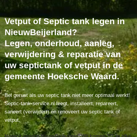
Vetput of Septic tank legen in
NieuwBeijerland?
Legen, onderhoud, aanleg,
verwijdering & reparatie van
uw septictank of vetput in de
gemeente Hoeksche Waard.
Bel gerust als uw septic tank niet meer optimaal werkt!
Septic-tank-service.nl leegt, installeert, repareert,
saneert (verwijdert) en renoveert uw septic tank of
vetput.
Horeca service NieuwBeijerland: Wij komen 7/7, in elke