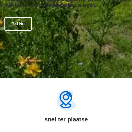
milieuzone, om de vetafscheider te legen.
Bel Nu
snel ter plaatse