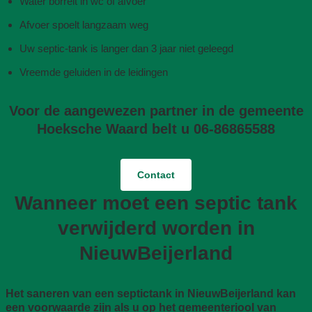
Water borrelt in wc of afvoer
Afvoer spoelt langzaam weg
Uw septic-tank is langer dan 3 jaar niet geleegd
Vreemde geluiden in de leidingen
Voor de aangewezen partner in de gemeente
Hoeksche Waard belt u 06-86865588
Contact
Wanneer moet een septic tank
verwijderd worden in
NieuwBeijerland
Het saneren van een septictank in NieuwBeijerland kan
een voorwaarde zijn als u op het gemeenteriool van