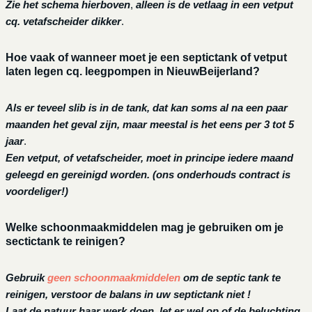
Zie het schema hierboven
,
alleen is de vetlaag in een vetput
cq. vetafscheider dikker
.
Hoe vaak of wanneer moet je een septictank of vetput
laten legen cq. leegpompen in NieuwBeijerland?
Als er teveel slib is in de tank, dat kan soms al na een paar
maanden het geval zijn, maar meestal is het eens per 3 tot 5
jaar
.
Een vetput, of vetafscheider, moet in principe iedere maand
geleegd en gereinigd worden.
(ons onderhouds contract is
voordeliger!)
Welke schoonmaakmiddelen mag je gebruiken om je
sectictank te reinigen?
Gebruik
geen schoonmaakmiddelen
om de septic tank te
reinigen, verstoor de balans in uw septictank niet !
Laat de natuur haar werk doen, let er wel op of de beluchting