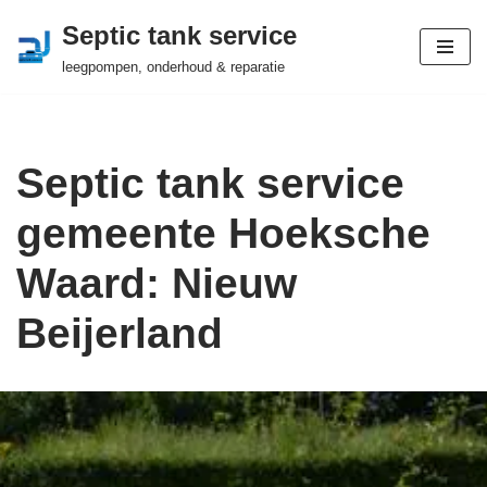
Septic tank service
Ga
leegpompen, onderhoud & reparatie
naar
de
inhoud
Septic tank service
gemeente Hoeksche
Waard: Nieuw
Beijerland