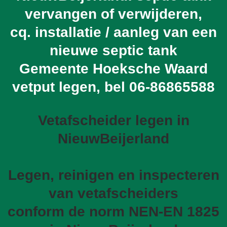
vervangen of verwijderen,
cq. installatie / aanleg van een
nieuwe septic tank
Gemeente Hoeksche Waard
vetput legen, bel
06-86865588
Vetafscheider legen in
NieuwBeijerland
Legen, reinigen en inspecteren
van vetafscheiders
conform de norm NEN-EN 1825