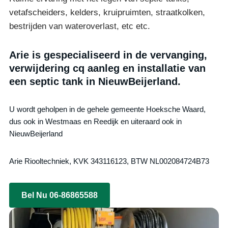
vetafscheiders, kelders, kruipruimten, straatkolken,
bestrijden van wateroverlast, etc etc.
Arie is gespecialiseerd in de vervanging,
verwijdering cq aanleg en installatie van
een septic tank in NieuwBeijerland.
U wordt geholpen in de gehele gemeente Hoeksche Waard,
dus ook in Westmaas en Reedijk en uiteraard ook in
NieuwBeijerland
Arie Riooltechniek, KVK 343116123, BTW NL002084724B73
Bel Nu 06-86865588