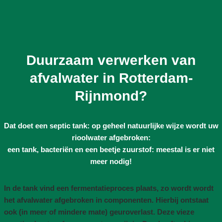
Duurzaam verwerken van
afvalwater in Rotterdam-
Rijnmond?
Dat doet een septic tank: op geheel natuurlijke wijze wordt uw
rioolwater afgebroken:
een tank, bacteriën en een beetje zuurstof: meestal is er niet
meer nodig!
In de tank vind een fermentatieproces plaats, zo wordt wordt
het afvalwater afgebroken in componenten. Hierbij ontstaat
ook (in meer of mindere mate) geuroverlast. Deze vieze