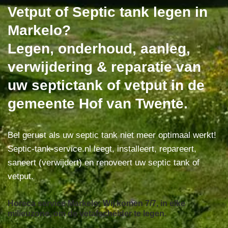
Vetput of Septic tank legen in
Markelo?
Legen, onderhoud, aanleg,
verwijdering & reparatie van
uw septictank of vetput in de
gemeente Hof van Twente.
Bel gerust als uw septic tank niet meer optimaal werkt!
Septic-tank-service.nl leegt, installeert, repareert,
saneert (verwijdert) en renoveert uw septic tank of
vetput.
Horeca service Markelo: Wij komen 7/7, in elke
milieuzone, om de vetafscheider te legen.