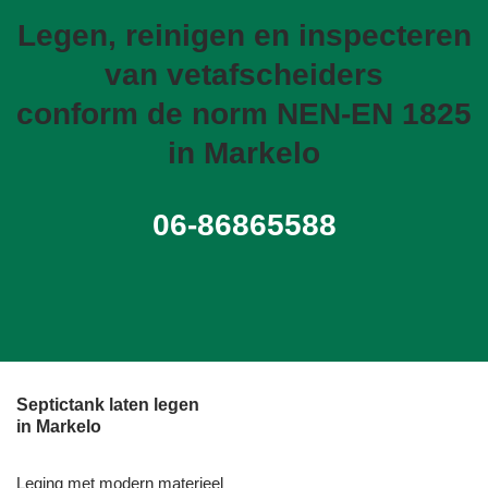
Legen, reinigen en inspecteren
van vetafscheiders
conform de norm NEN-EN 1825
in Markelo
06-86865588
Septictank laten legen
in Markelo
Leging met modern materieel