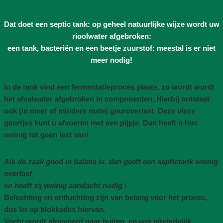
Dat doet een septic tank: op geheel natuurlijke wijze wordt uw
rioolwater afgebroken:
een tank, bacteriën en een beetje zuurstof: meestal is er niet
meer nodig!
In de tank vind een fermentatieproces plaats, zo wordt wordt
het afvalwater afgebroken in componenten. Hierbij ontstaat
ook (in meer of mindere mate) geuroverlast. Deze vieze
geurtjes kunt u afvoeren met een pijpje. Dan heeft u hier
weinig tot geen last van!
Als de zaak goed in balans is, dan geeft een septictank weinig
overlast
en heeft zij weinig aandacht nodig
!
Beluchting en ontluchting zijn van belang voor het proces,
dus let op blokkades hiervan
.
Vocht wordt afgevoerd naar buiten, en wat uiteindelijk