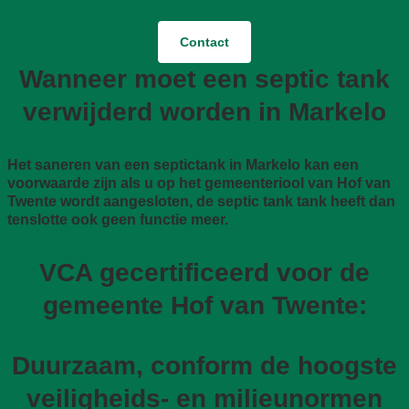
Contact
Wanneer moet een septic tank
verwijderd worden in Markelo
Het saneren van een septictank in Markelo kan een
voorwaarde zijn als u op het gemeenteriool van Hof van
Twente wordt aangesloten, de septic tank tank heeft dan
tenslotte ook geen functie meer.
VCA gecertificeerd voor de
gemeente Hof van Twente:
Duurzaam, conform de hoogste
veiligheids- en milieunormen