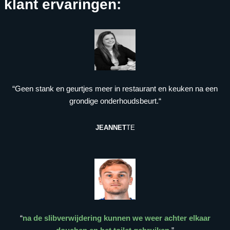
klant ervaringen:
“Geen stank en geurtjes meer in restaurant en keuken na een
grondige onderhoudsbeurt.“
JEANNET
TE
“
na de slibverwijdering kunnen we weer achter elkaar