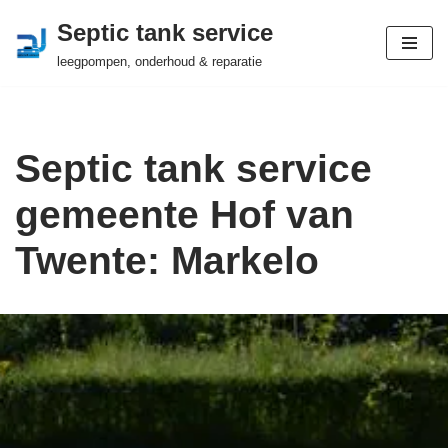
Septic tank service
Ga
leegpompen, onderhoud & reparatie
naar
de
inhoud
Septic tank service
gemeente Hof van
Twente: Markelo