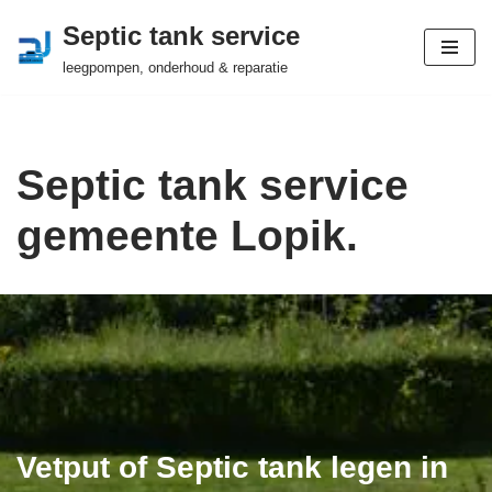
Septic tank service
Ga
leegpompen, onderhoud & reparatie
naar
de
inhoud
Septic tank service
gemeente Lopik.
Vetput of Septic tank legen in