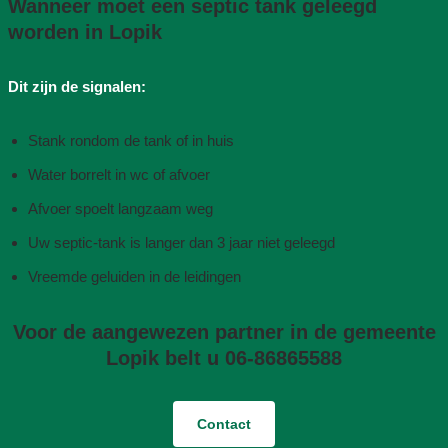
Wanneer moet een septic tank geleegd
worden in Lopik
Dit zijn de signalen:
Stank rondom de tank of in huis
Water borrelt in wc of afvoer
Afvoer spoelt langzaam weg
Uw septic-tank is langer dan 3 jaar niet geleegd
Vreemde geluiden in de leidingen
Voor de aangewezen partner in de gemeente
Lopik belt u 06-86865588
Contact