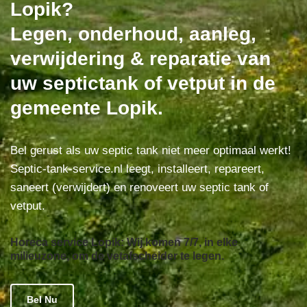
Lopik?
Legen, onderhoud, aanleg,
verwijdering & reparatie van
uw septictank of vetput in de
gemeente Lopik.
Bel gerust als uw septic tank niet meer optimaal werkt!
Septic-tank-service.nl leegt, installeert, repareert,
saneert (verwijdert) en renoveert uw septic tank of
vetput.
Horeca service Lopik: Wij komen 7/7, in elke
milieuzone, om de vetafscheider te legen.
Bel Nu