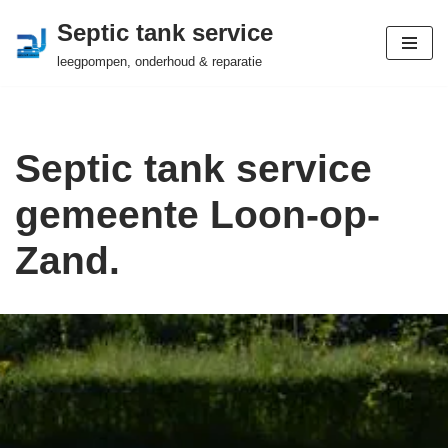
Septic tank service
Ga
leegpompen, onderhoud & reparatie
naar
de
inhoud
Septic tank service
gemeente Loon-op-
Zand.