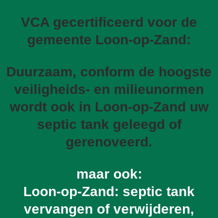
VCA gecertificeerd voor de
gemeente Loon-op-Zand:
Duurzaam, conform de hoogste
veiligheids- en milieunormen
wordt ook in Loon-op-Zand uw
septic tank geleegd of
gerenoveerd.
maar ook:
Loon-op-Zand: septic tank
vervangen of verwijderen,