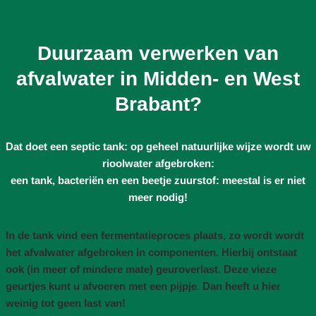
Duurzaam verwerken van
afvalwater in Midden- en West
Brabant?
Dat doet een septic tank: op geheel natuurlijke wijze wordt uw
rioolwater afgebroken:
een tank, bacteriën en een beetje zuurstof: meestal is er niet
meer nodig!
In de tank vind een fermentatieproces plaats, zo wordt wordt
het afvalwater afgebroken in componenten. Hierbij ontstaat
ook (in meer of mindere mate) geuroverlast. Deze vieze
geurtjes kunt u afvoeren met een pijpje. Dan heeft u hier
weinig tot geen last van!