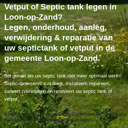
Vetput of Septic tank legen in
Loon-op-Zand?
Legen, onderhoud, aanleg,
verwijdering & reparatie van
uw septictank of vetput in de
gemeente Loon-op-Zand.
Bel gerust als uw septic tank niet meer optimaal werkt!
Septic-tank-service.nl leegt, installeert, repareert,
saneert (verwijdert) en renoveert uw septic tank of
vetput.
Horeca service Loon-op-Zand: Wij komen 7/7, in elke
milieuzone, om de vetafscheider te legen.