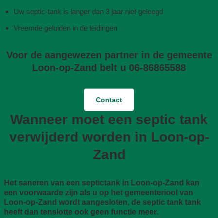
Uw septic-tank is langer dan 3 jaar niet geleegd
Vreemde geluiden in de leidingen
Voor de aangewezen partner in de gemeente
Loon-op-Zand belt u 06-86865588
Contact
Wanneer moet een septic tank
verwijderd worden in Loon-op-
Zand
Het saneren van een septictank in Loon-op-Zand kan
een voorwaarde zijn als u op het gemeenteriool van
Loon-op-Zand wordt aangesloten, de septic tank tank
heeft dan tenslotte ook geen functie meer.