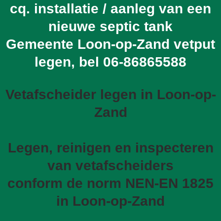
cq. installatie / aanleg van een
nieuwe septic tank
Gemeente Loon-op-Zand vetput
legen, bel
06-86865588
Vetafscheider legen in Loon-op-
Zand
Legen, reinigen en inspecteren
van vetafscheiders
conform de norm NEN-EN 1825
in Loon-op-Zand