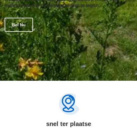
milieuzone, om de vetafscheider te legen.
Bel Nu
snel ter plaatse