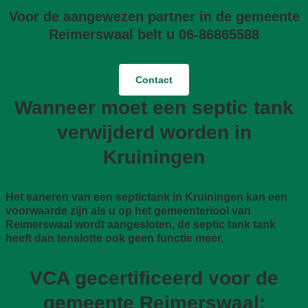
Voor de aangewezen partner in de gemeente
Reimerswaal belt u 06-86865588
Contact
Wanneer moet een septic tank
verwijderd worden in
Kruiningen
Het saneren van een septictank in Kruiningen kan een
voorwaarde zijn als u op het gemeenteriool van
Reimerswaal wordt aangesloten, de septic tank tank
heeft dan tenslotte ook geen functie meer.
VCA gecertificeerd voor de
gemeente Reimerswaal: