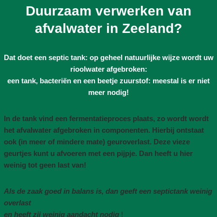
Duurzaam verwerken van
afvalwater in Zeeland?
Dat doet een septic tank: op geheel natuurlijke wijze wordt uw
rioolwater afgebroken:
een tank, bacteriën en een beetje zuurstof: meestal is er niet
meer nodig!
In de tank vind een fermentatieproces plaats, zo wordt wordt
het afvalwater afgebroken in componenten. Hierbij ontstaat
ook (in meer of mindere mate) geuroverlast. Deze vieze
geurtjes kunt u afvoeren met een pijpje. Dan heeft u hier
weinig tot geen last van!
Als de zaak goed in balans is, dan geeft een septictank weinig
overlast
en heeft zij weinig aandacht nodig
!