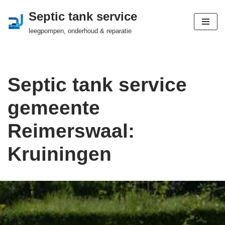
Septic tank service
Ga
leegpompen, onderhoud & reparatie
naar
de
inhoud
Septic tank service
gemeente
Reimerswaal:
Kruiningen