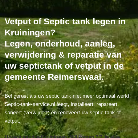
Vetput of Septic tank legen in
Kruiningen?
Legen, onderhoud, aanleg,
verwijdering & reparatie van
uw septictank of vetput in de
gemeente Reimerswaal.
Bel gerust als uw septic tank niet meer optimaal werkt!
Septic-tank-service.nl leegt, installeert, repareert,
saneert (verwijdert) en renoveert uw septic tank of
vetput.
Horeca service Kruiningen: Wij komen 7/7, in elke