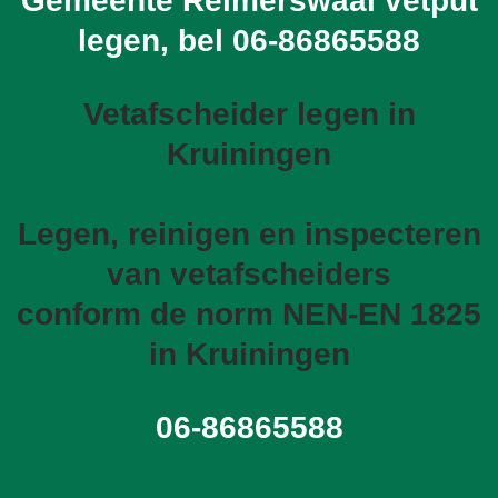
Gemeente Reimerswaal vetput
legen, bel
06-86865588
Vetafscheider legen in
Kruiningen
Legen, reinigen en inspecteren
van vetafscheiders
conform de norm NEN-EN 1825
in Kruiningen
06-86865588