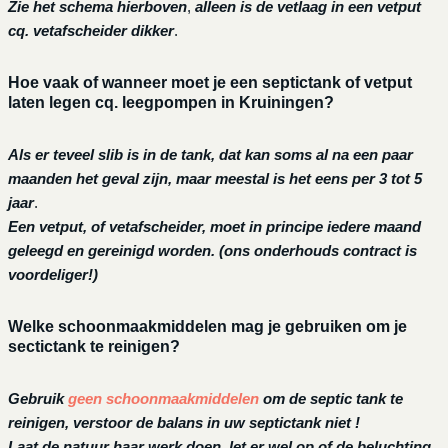
Zie het schema hierboven
,
alleen is de vetlaag in een vetput
cq. vetafscheider dikker
.
Hoe vaak of wanneer moet je een septictank of vetput
laten legen cq. leegpompen in Kruiningen?
Als er teveel slib is in de tank, dat kan soms al na een paar
maanden het geval zijn, maar meestal is het eens per 3 tot 5
jaar
.
Een vetput, of vetafscheider, moet in principe iedere maand
geleegd en gereinigd worden.
(ons onderhouds contract is
voordeliger!)
Welke schoonmaakmiddelen mag je gebruiken om je
sectictank te reinigen?
Gebruik
geen schoonmaakmiddelen
om de septic tank te
reinigen, verstoor de balans in uw septictank niet !
Laat de natuur haar werk doen, let er wel op of de beluchting