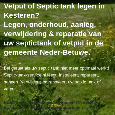
Vetput of Septic tank legen in
Kesteren?
Legen, onderhoud, aanleg,
verwijdering & reparatie van
uw septictank of vetput in de
gemeente Neder-Betuwe.
Bel gerust als uw septic tank niet meer optimaal werkt!
Septic-tank-service.nl leegt, installeert, repareert,
saneert (verwijdert) en renoveert uw septic tank of
vetput.
Horeca service Kesteren: Wij komen 7/7, in elke
milieuzone, om de vetafscheider te legen.