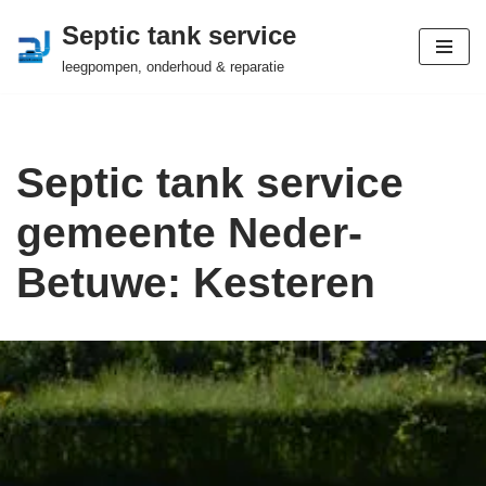
Septic tank service
Ga
leegpompen, onderhoud & reparatie
naar
de
inhoud
Septic tank service
gemeente Neder-
Betuwe: Kesteren