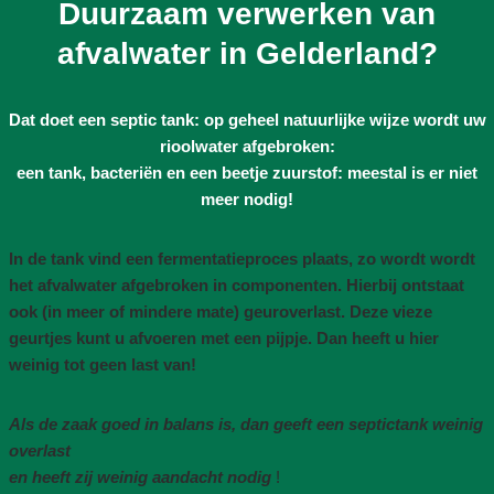
Duurzaam verwerken van
afvalwater in Gelderland?
Dat doet een septic tank: op geheel natuurlijke wijze wordt uw
rioolwater afgebroken:
een tank, bacteriën en een beetje zuurstof: meestal is er niet
meer nodig!
In de tank vind een fermentatieproces plaats, zo wordt wordt
het afvalwater afgebroken in componenten. Hierbij ontstaat
ook (in meer of mindere mate) geuroverlast. Deze vieze
geurtjes kunt u afvoeren met een pijpje. Dan heeft u hier
weinig tot geen last van!
Als de zaak goed in balans is, dan geeft een septictank weinig
overlast
en heeft zij weinig aandacht nodig
!