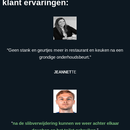
klant ervaringen:
“Geen stank en geurtjes meer in restaurant en keuken na een
grondige onderhoudsbeurt.“
JEANNET
TE
“
na de slibverwijdering kunnen we weer achter elkaar