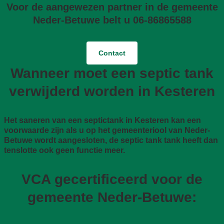
Voor de aangewezen partner in de gemeente
Neder-Betuwe belt u 06-86865588
Contact
Wanneer moet een septic tank
verwijderd worden in Kesteren
Het saneren van een septictank in Kesteren kan een
voorwaarde zijn als u op het gemeenteriool van Neder-
Betuwe wordt aangesloten, de septic tank tank heeft dan
tenslotte ook geen functie meer.
VCA gecertificeerd voor de
gemeente Neder-Betuwe: