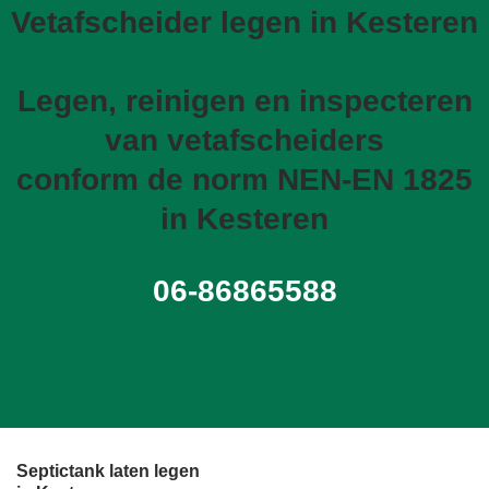
Vetafscheider legen in Kesteren
Legen, reinigen en inspecteren
van vetafscheiders
conform de norm NEN-EN 1825
in Kesteren
06-86865588
Septictank laten legen