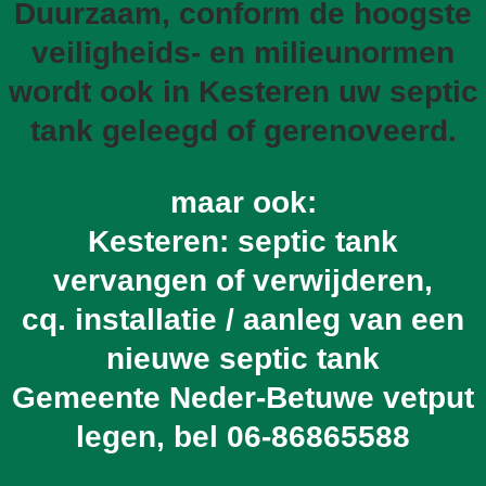
Duurzaam, conform de hoogste
veiligheids- en milieunormen
wordt ook in Kesteren uw septic
tank geleegd of gerenoveerd.
maar ook:
Kesteren: septic tank
vervangen of verwijderen,
cq. installatie / aanleg van een
nieuwe septic tank
Gemeente Neder-Betuwe vetput
legen, bel
06-86865588