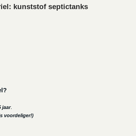
iel: kunststof septictanks
el?
 jaar
.
s voordeliger!)