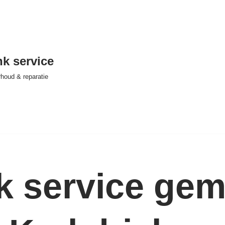
nk service
houd & reparatie
nk service ge