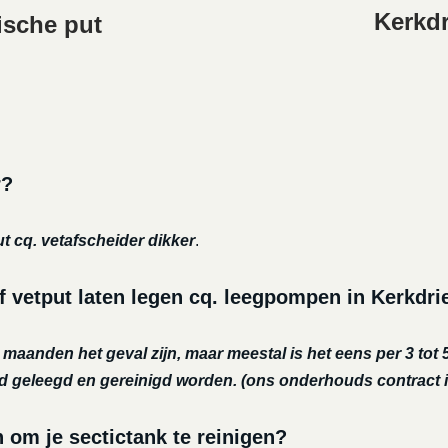
Kerkdr
ische put
r?
ut cq. vetafscheider dikker
.
 vetput laten legen cq. leegpompen in Kerkdri
r maanden het geval zijn, maar meestal is het eens per 3 tot 5
nd geleegd en gereinigd worden.
(ons onderhouds contract i
m je sectictank te reinigen?