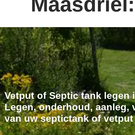
Maasdriel:
Vetput of Septic tank legen 
Legen, onderhoud, aanleg, v
van uw septictank of vetput