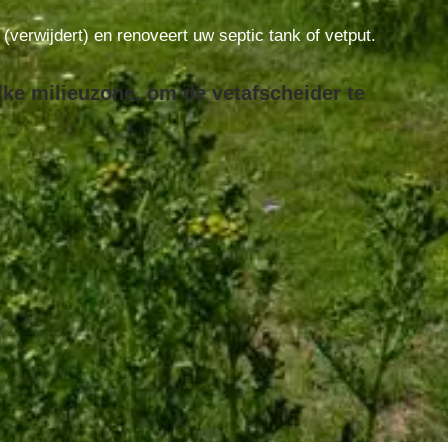
t (verwijdert) en renoveert uw septic tank of vetput.
lke milieuzone, om de vetafscheider te