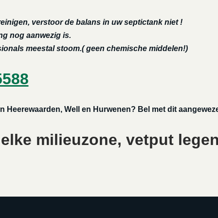
reinigen, verstoor de balans in uw septictank niet !
ing nog aanwezig is.
ssionals meestal stoom.( geen chemische middelen!)
5588
of in Heerewaarden, Well en Hurwenen? Bel met dit aangeweze
 elke milieuzone, vetput legen