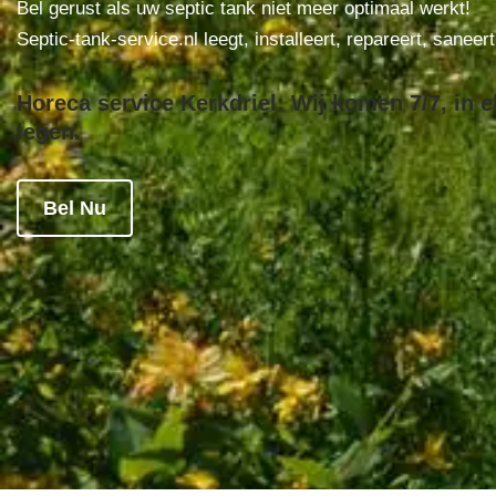
Bel gerust als uw septic tank niet meer optimaal werkt!
Septic-tank-service.nl leegt, installeert, repareert, saneer
Horeca service Kerkdriel: Wij komen 7/7, in e
legen.
Bel Nu