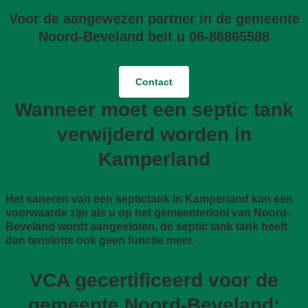
Voor de aangewezen partner in de gemeente
Noord-Beveland belt u 06-86865588
Contact
Wanneer moet een septic tank
verwijderd worden in
Kamperland
Het saneren van een septictank in Kamperland kan een
voorwaarde zijn als u op het gemeenteriool van Noord-
Beveland wordt aangesloten, de septic tank tank heeft
dan tenslotte ook geen functie meer.
VCA gecertificeerd voor de
gemeente Noord-Beveland: