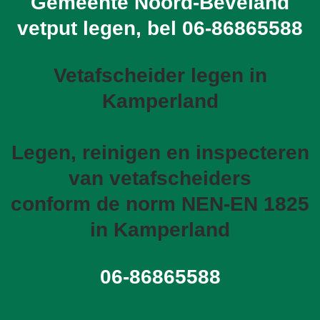
Gemeente Noord-Beveland
vetput legen, bel
06-86865588
Vetafscheider legen in
Kamperland
Legen, reinigen en inspecteren
van vetafscheiders
conform de norm NEN-EN 1825
in Kamperland
06-86865588