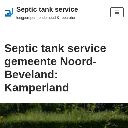
Septic tank service
Ga
leegpompen, onderhoud & reparatie
naar
de
inhoud
Septic tank service
gemeente Noord-
Beveland:
Kamperland