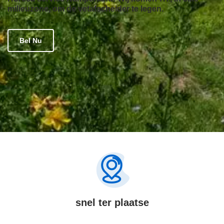
milieuzone, om de vetafscheider te legen.
Bel Nu
snel ter plaatse