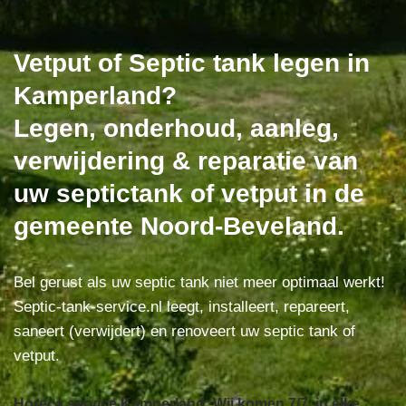
Vetput of Septic tank legen in
Kamperland?
Legen, onderhoud, aanleg,
verwijdering & reparatie van
uw septictank of vetput in de
gemeente Noord-Beveland.
Bel gerust als uw septic tank niet meer optimaal werkt!
Septic-tank-service.nl leegt, installeert, repareert,
saneert (verwijdert) en renoveert uw septic tank of
vetput.
Horeca service Kamperland: Wij komen 7/7, in elke