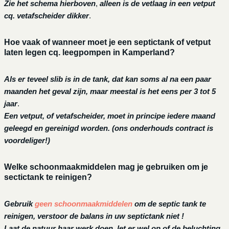
Zie het schema hierboven
,
alleen is de vetlaag in een vetput
cq. vetafscheider dikker
.
Hoe vaak of wanneer moet je een septictank of vetput
laten legen cq. leegpompen in Kamperland?
Als er teveel slib is in de tank, dat kan soms al na een paar
maanden het geval zijn, maar meestal is het eens per 3 tot 5
jaar
.
Een vetput, of vetafscheider, moet in principe iedere maand
geleegd en gereinigd worden.
(ons onderhouds contract is
voordeliger!)
Welke schoonmaakmiddelen mag je gebruiken om je
sectictank te reinigen?
Gebruik
geen schoonmaakmiddelen
om de septic tank te
reinigen, verstoor de balans in uw septictank niet !
Laat de natuur haar werk doen, let er wel op of de beluchting