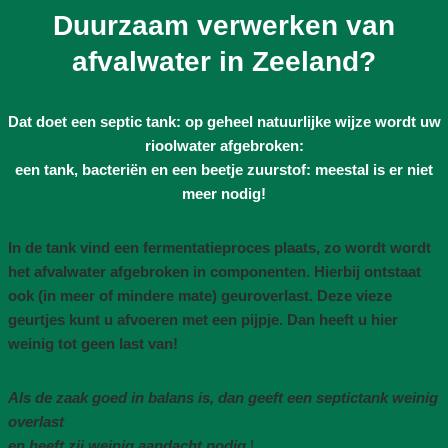
Duurzaam verwerken van
afvalwater in Zeeland?
Dat doet een septic tank: op geheel natuurlijke wijze wordt uw
rioolwater afgebroken:
een tank, bacteriën en een beetje zuurstof: meestal is er niet
meer nodig!
In de tank vind een fermentatieproces plaats, zo wordt wordt
het afvalwater afgebroken in componenten. Hierbij ontstaat
ook (in meer of mindere mate) geuroverlast. Deze vieze
geurtjes kunt u afvoeren met een pijpje. Dan heeft u hier
weinig tot geen last van!
Als de zaak goed in balans is, dan geeft een septictank weinig
overlast
en heeft zij weinig aandacht nodig
!