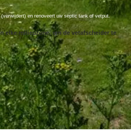
t (verwijdert) en renoveert uw septic tank of vetput.
n elke milieuzone, om de vetafscheider te