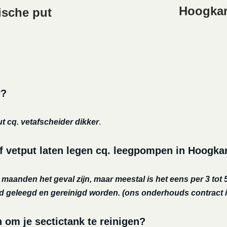
Hoogkar
ische put
r?
ut cq. vetafscheider dikker
.
f vetput laten legen cq. leegpompen in Hoogka
r maanden het geval zijn, maar meestal is het eens per 3 tot 5
nd geleegd en gereinigd worden.
(ons onderhouds contract i
m je sectictank te reinigen?