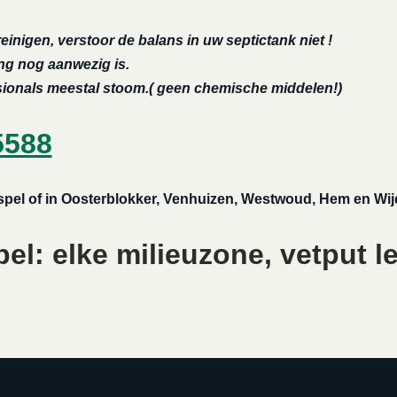
reinigen, verstoor de balans in uw septictank niet !
ing nog aanwezig is.
ssionals meestal stoom.( geen chemische middelen!)
5588
rspel of in Oosterblokker, Venhuizen, Westwoud, Hem en Wi
l: elke milieuzone, vetput l