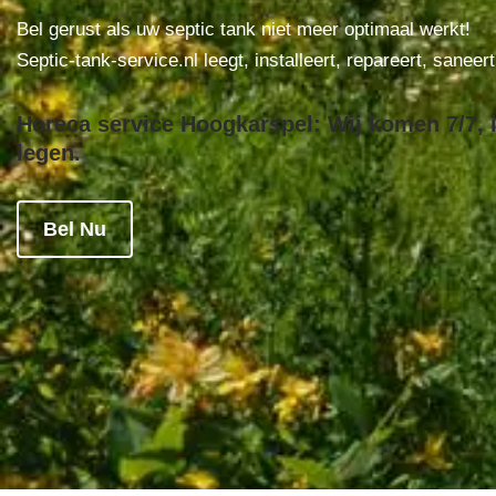
Bel gerust als uw septic tank niet meer optimaal werkt!
Septic-tank-service.nl leegt, installeert, repareert, saneer
Horeca service Hoogkarspel: Wij komen 7/7, i
legen.
Bel Nu