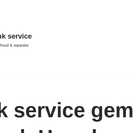
nk service
houd & reparatie
nk service ge