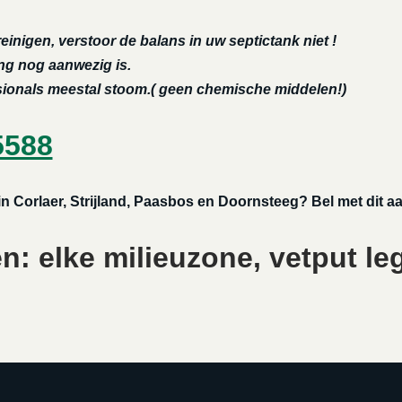
reinigen, verstoor de balans in uw septictank niet !
ing nog aanwezig is.
ssionals meestal stoom.( geen chemische middelen!)
5588
 in Corlaer, Strijland, Paasbos en Doornsteeg? Bel met dit 
: elke milieuzone, vetput le