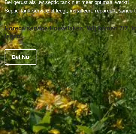
Bel gerust als uw septic tank niet meer optimaal werkt!
Septic-tank-service.nl leegt, installeert, repareert, saneer
Horeca service Hoevelaken: Wij komen 7/7, in
legen.
Bel Nu