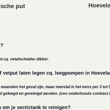
Hoevela
ische put
r?
ut cq. vetafscheider dikker
.
f vetput laten legen cq. leegpompen in Hoevel
r maanden het geval zijn, maar meestal is het eens per 3 tot 5
nd geleegd en gereinigd worden.
(ons onderhouds contract i
m je sectictank te reinigen?