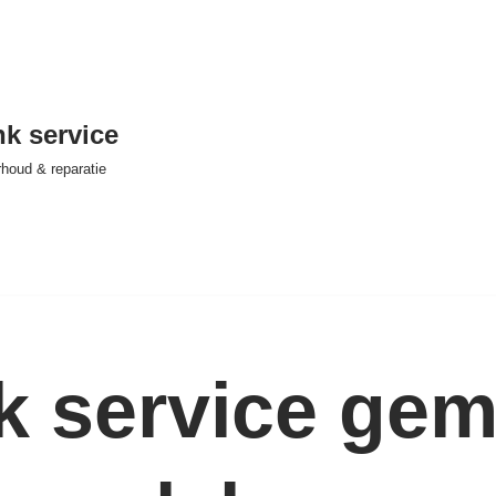
nk service
houd & reparatie
nk service ge