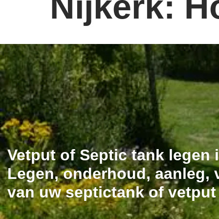
Nijkerk: 
Vetput of Septic tank legen
Legen, onderhoud, aanleg, v
van uw septictank of vetput