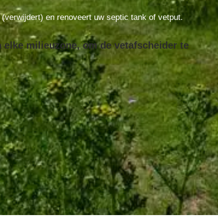
t (verwijdert) en renoveert uw septic tank of vetput.
 elke milieuzone, om de vetafscheider te