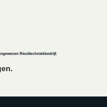
aangewezen Riooltechniekbedrijf.
gen.