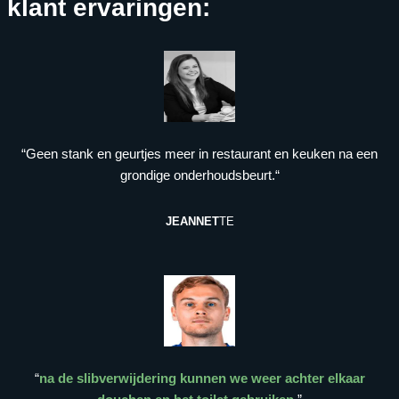
klant ervaringen:
“Geen stank en geurtjes meer in restaurant en keuken na een
grondige onderhoudsbeurt.“
JEANNET
TE
“
na de slibverwijdering kunnen we weer achter elkaar