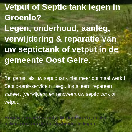
Vetput of Septic tank legen in
Groenlo?
Legen, onderhoud, aanleg,
verwijdering & reparatie van
uw septictank of vetput in de
gemeente Oost Gelre.
Bel gerust als uw septic tank niet meer optimaal werkt!
Septic-tank-service.nl leegt, installeert, repareert,
saneert (verwijdert) en renoveert uw septic tank of
vetput.
Horeca service Groenlo: Wij komen 7/7, in elke
milieuzone, om de vetafscheider te legen.