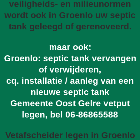
veiligheids- en milieunormen
wordt ook in Groenlo uw septic
tank geleegd of gerenoveerd.
maar ook:
Groenlo: septic tank vervangen
of verwijderen,
cq. installatie / aanleg van een
nieuwe septic tank
Gemeente Oost Gelre vetput
legen, bel
06-86865588
Vetafscheider legen in Groenlo