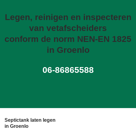
Legen, reinigen en inspecteren
van vetafscheiders
conform de norm NEN-EN 1825
in Groenlo
06-86865588
Septictank laten legen
in Groenlo