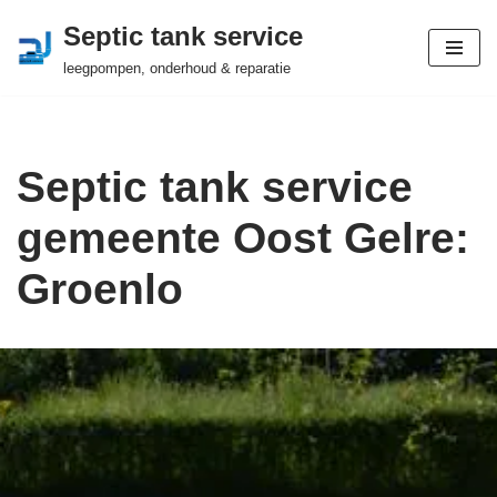
Septic tank service
Ga
leegpompen, onderhoud & reparatie
naar
de
inhoud
Septic tank service
gemeente Oost Gelre:
Groenlo