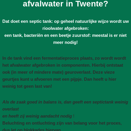
afvalwater in Twente?
Dat doet een septic tank: op geheel natuurlijke wijze wordt uw
rioolwater afgebroken:
een tank, bacteriën en een beetje zuurstof: meestal is er niet
meer nodig!
In de tank vind een fermentatieproces plaats, zo wordt wordt
het afvalwater afgebroken in componenten. Hierbij ontstaat
ook (in meer of mindere mate) geuroverlast. Deze vieze
geurtjes kunt u afvoeren met een pijpje. Dan heeft u hier
weinig tot geen last van!
Als de zaak goed in balans is, dan geeft een septictank weinig
overlast
en heeft zij weinig aandacht nodig
!
Beluchting en ontluchting zijn van belang voor het proces,
dus let op blokkades hiervan
.