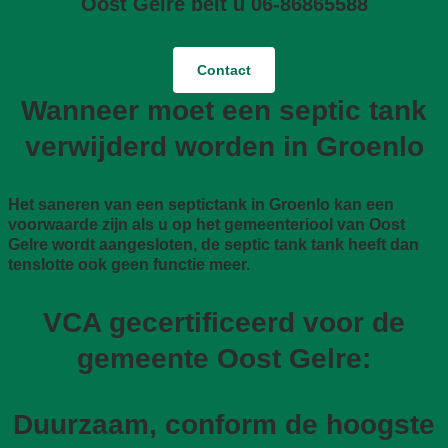
Oost Gelre belt u 06-86865588
Contact
Wanneer moet een septic tank
verwijderd worden in Groenlo
Het saneren van een septictank in Groenlo kan een
voorwaarde zijn als u op het gemeenteriool van Oost
Gelre wordt aangesloten, de septic tank tank heeft dan
tenslotte ook geen functie meer.
VCA gecertificeerd voor de
gemeente Oost Gelre:
Duurzaam, conform de hoogste