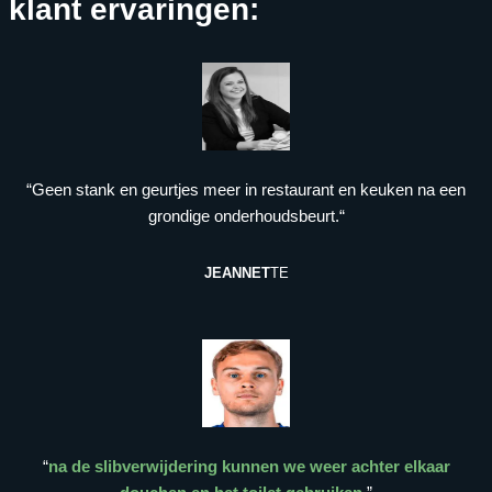
klant ervaringen:
“Geen stank en geurtjes meer in restaurant en keuken na een
grondige onderhoudsbeurt.“
JEANNET
TE
“
na de slibverwijdering kunnen we weer achter elkaar