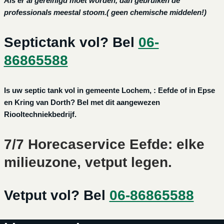
Als er al gereinigd moet worden, dan gebruiken de
professionals meestal stoom.( geen chemische middelen!)
Septictank vol? Bel
06-
86865588
Is uw septic tank vol in gemeente Lochem, : Eefde of in Epse
en Kring van Dorth? Bel met dit aangewezen
Riooltechniekbedrijf.
7/7 Horecaservice Eefde: elke
milieuzone, vetput legen.
Vetput vol? Bel
06-86865588