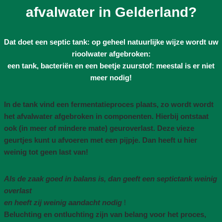
afvalwater in Gelderland?
Dat doet een septic tank: op geheel natuurlijke wijze wordt uw
rioolwater afgebroken:
een tank, bacteriën en een beetje zuurstof: meestal is er niet
meer nodig!
In de tank vind een fermentatieproces plaats, zo wordt wordt
het afvalwater afgebroken in componenten. Hierbij ontstaat
ook (in meer of mindere mate) geuroverlast. Deze vieze
geurtjes kunt u afvoeren met een pijpje. Dan heeft u hier
weinig tot geen last van!
Als de zaak goed in balans is, dan geeft een septictank weinig
overlast
en heeft zij weinig aandacht nodig
!
Beluchting en ontluchting zijn van belang voor het proces,