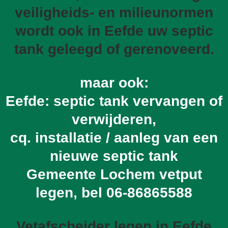
veiligheids- en milieunormen
wordt ook in Eefde uw septic
tank geleegd of gerenoveerd.
maar ook:
Eefde: septic tank vervangen of
verwijderen,
cq. installatie / aanleg van een
nieuwe septic tank
Gemeente Lochem vetput
legen, bel
06-86865588
Vetafscheider legen in Eefde