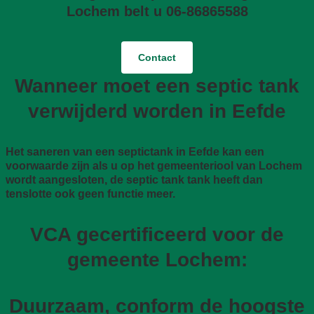
Lochem belt u 06-86865588
Contact
Wanneer moet een septic tank
verwijderd worden in Eefde
Het saneren van een septictank in Eefde kan een
voorwaarde zijn als u op het gemeenteriool van Lochem
wordt aangesloten, de septic tank tank heeft dan
tenslotte ook geen functie meer.
VCA gecertificeerd voor de
gemeente Lochem:
Duurzaam, conform de hoogste