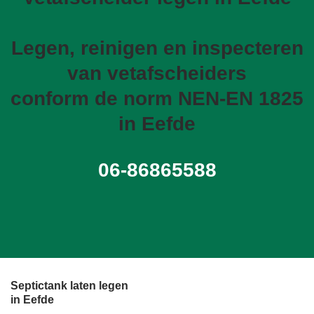
Legen, reinigen en inspecteren
van vetafscheiders
conform de norm NEN-EN 1825
in Eefde
06-86865588
Septictank laten legen
in Eefde