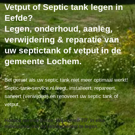
Vetput of Septic tank legen in
Eefde?
Legen, onderhoud, aanleg,
verwijdering & reparatie van
uw septictank of vetput in de
gemeente Lochem.
Bel gerust als uw septic tank niet meer optimaal werkt!
Septic-tank-service.nl leegt, installeert, repareert,
saneert (verwijdert) en renoveert uw septic tank of
vetput.
Horeca service Eefde: Wij komen 7/7, in elke
milieuzone, om de vetafscheider te legen.