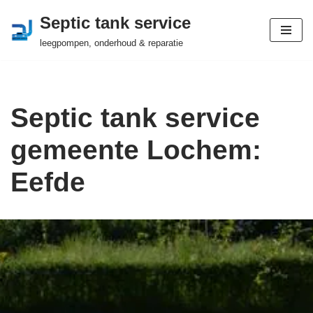
Septic tank service
Ga
leegpompen, onderhoud & reparatie
naar
de
inhoud
Septic tank service
gemeente Lochem:
Eefde