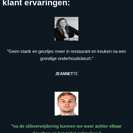
klant ervaringen:
“Geen stank en geurtjes meer in restaurant en keuken na een
grondige onderhoudsbeurt.“
JEANNET
TE
“
na de slibverwijdering kunnen we weer achter elkaar