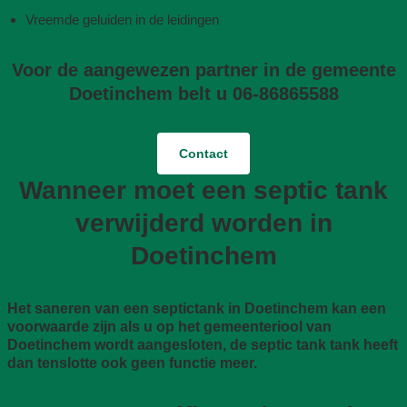
Vreemde geluiden in de leidingen
Voor de aangewezen partner in de gemeente
Doetinchem belt u 06-86865588
Contact
Wanneer moet een septic tank
verwijderd worden in
Doetinchem
Het saneren van een septictank in Doetinchem kan een
voorwaarde zijn als u op het gemeenteriool van
Doetinchem wordt aangesloten, de septic tank tank heeft
dan tenslotte ook geen functie meer.