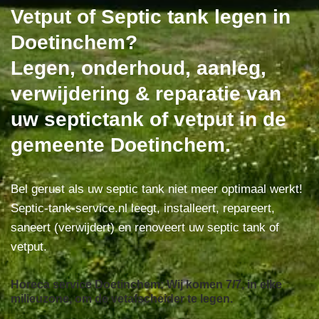
Vetput of Septic tank legen in
Doetinchem?
Legen, onderhoud, aanleg,
verwijdering & reparatie van
uw septictank of vetput in de
gemeente Doetinchem.
Bel gerust als uw septic tank niet meer optimaal werkt!
Septic-tank-service.nl leegt, installeert, repareert,
saneert (verwijdert) en renoveert uw septic tank of
vetput.
Horeca service Doetinchem: Wij komen 7/7, in elke
milieuzone, om de vetafscheider te legen.