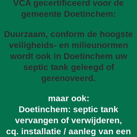
VCA gecertificeerd voor de
gemeente Doetinchem:
Duurzaam, conform de hoogste
veiligheids- en milieunormen
wordt ook in Doetinchem uw
septic tank geleegd of
gerenoveerd.
maar ook:
Doetinchem: septic tank
vervangen of verwijderen,
cq. installatie / aanleg van een