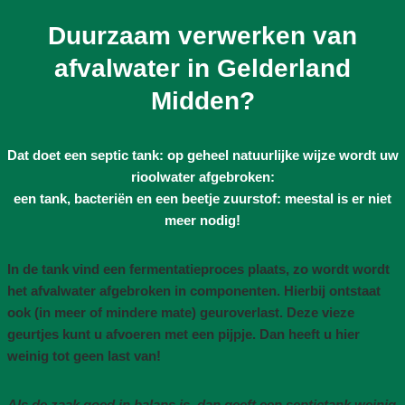
Duurzaam verwerken van
afvalwater in Gelderland
Midden?
Dat doet een septic tank: op geheel natuurlijke wijze wordt uw
rioolwater afgebroken:
een tank, bacteriën en een beetje zuurstof: meestal is er niet
meer nodig!
In de tank vind een fermentatieproces plaats, zo wordt wordt
het afvalwater afgebroken in componenten. Hierbij ontstaat
ook (in meer of mindere mate) geuroverlast. Deze vieze
geurtjes kunt u afvoeren met een pijpje. Dan heeft u hier
weinig tot geen last van!
Als de zaak goed in balans is, dan geeft een septictank weinig