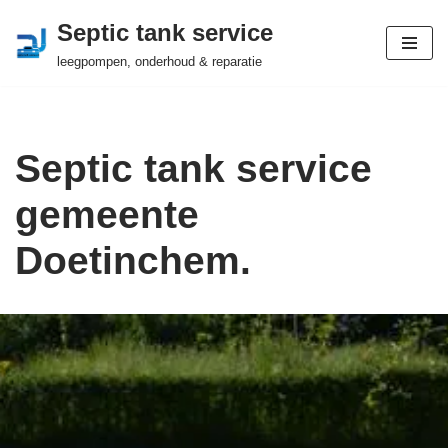
Septic tank service
Ga
leegpompen, onderhoud & reparatie
naar
de
inhoud
Septic tank service
gemeente
Doetinchem.