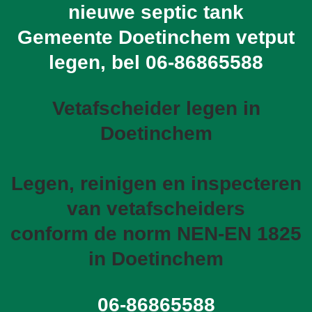
nieuwe septic tank
Gemeente Doetinchem vetput
legen, bel
06-86865588
Vetafscheider legen in
Doetinchem
Legen, reinigen en inspecteren
van vetafscheiders
conform de norm NEN-EN 1825
in Doetinchem
06-86865588