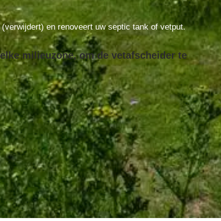
t (verwijdert) en renoveert uw septic tank of vetput.
elke milieuzone, om de vetafscheider te