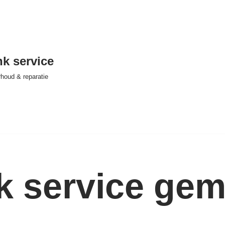
nk service
houd & reparatie
nk service ge