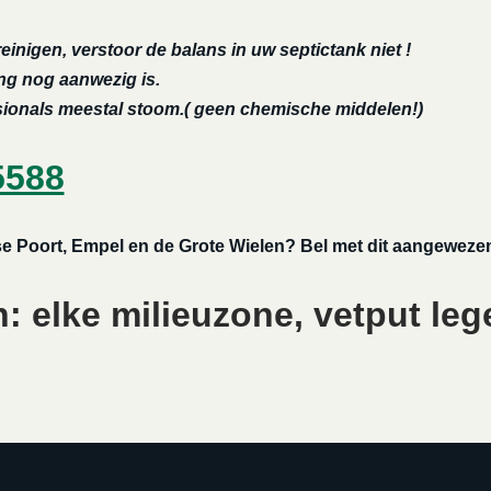
reinigen, verstoor de balans in uw septictank niet !
ing nog aanwezig is.
ssionals meestal stoom.( geen chemische middelen!)
5588
fse Poort, Empel en de Grote Wielen? Bel met dit aangewezen
 elke milieuzone, vetput leg