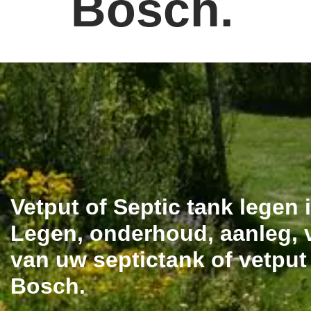
Bosch.
Vetput of Septic tank legen
Legen, onderhoud, aanleg, v
van uw septictank of vetpu
Bosch.