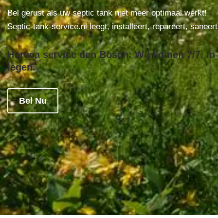
Bel gerust als uw septic tank niet meer optimaal werkt!
Septic-tank-service.nl leegt, installeert, repareert, saneer
Horeca service den Bosch: Wij komen 7/7, in 
legen.
Bel Nu