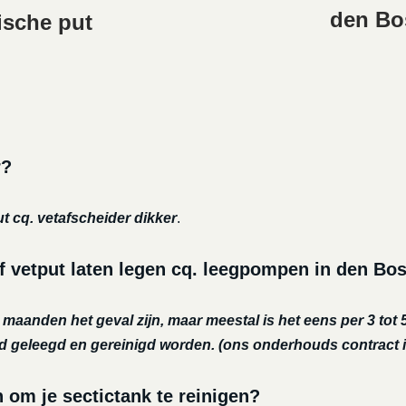
den Bo
ische put
r?
ut cq. vetafscheider dikker
.
f vetput laten legen cq. leegpompen in den Bo
r maanden het geval zijn, maar meestal is het eens per 3 tot 5
nd geleegd en gereinigd worden.
(ons onderhouds contract i
m je sectictank te reinigen?