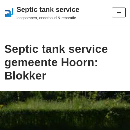
Septic tank service
Ga
leegpompen, onderhoud & reparatie
naar
de
inhoud
Septic tank service
gemeente Hoorn:
Blokker