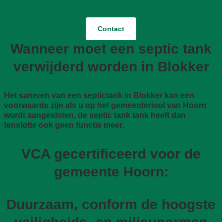
Contact
Wanneer moet een septic tank
verwijderd worden in Blokker
Het saneren van een septictank in Blokker kan een
voorwaarde zijn als u op het gemeenteriool van Hoorn
wordt aangesloten, de septic tank tank heeft dan
tenslotte ook geen functie meer.
VCA gecertificeerd voor de
gemeente Hoorn:
Duurzaam, conform de hoogste