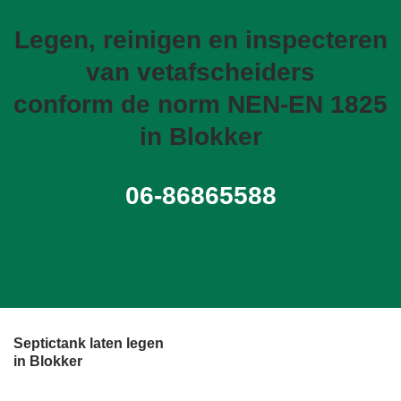
Legen, reinigen en inspecteren
van vetafscheiders
conform de norm NEN-EN 1825
in Blokker
06-86865588
Septictank laten legen
in Blokker