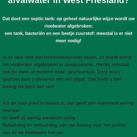
afvalwater in West Friesland?
Dat doet een septic tank: op geheel natuurlijke wijze wordt uw
rioolwater afgebroken:
een tank, bacteriën en een beetje zuurstof: meestal is er niet
meer nodig!
In de tank vind een fermentatieproces plaats, zo wordt wordt
het afvalwater afgebroken in componenten. Hierbij ontstaat
ook (in meer of mindere mate) geuroverlast. Deze vieze
geurtjes kunt u afvoeren met een pijpje. Dan heeft u hier
weinig tot geen last van!
Als de zaak goed in balans is, dan geeft een septictank weinig
overlast
en heeft zij weinig aandacht nodig
!
Beluchting en ontluchting zijn van belang voor het proces,
dus let op blokkades hiervan
.