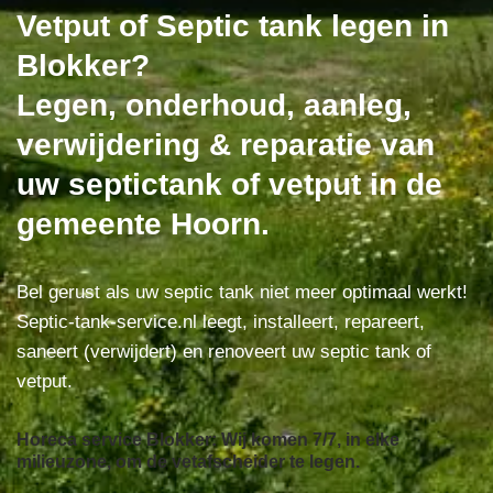
Vetput of Septic tank legen in
Blokker?
Legen, onderhoud, aanleg,
verwijdering & reparatie van
uw septictank of vetput in de
gemeente Hoorn.
Bel gerust als uw septic tank niet meer optimaal werkt!
Septic-tank-service.nl leegt, installeert, repareert,
saneert (verwijdert) en renoveert uw septic tank of
vetput.
Horeca service Blokker: Wij komen 7/7, in elke
milieuzone, om de vetafscheider te legen.