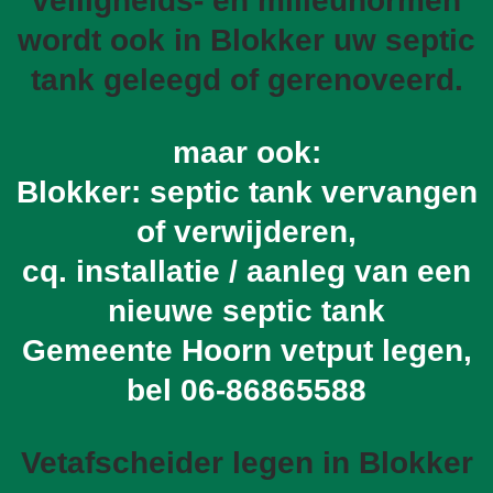
veiligheids- en milieunormen
wordt ook in Blokker uw septic
tank geleegd of gerenoveerd.
maar ook:
Blokker: septic tank vervangen
of verwijderen,
cq. installatie / aanleg van een
nieuwe septic tank
Gemeente Hoorn vetput legen,
bel
06-86865588
Vetafscheider legen in Blokker