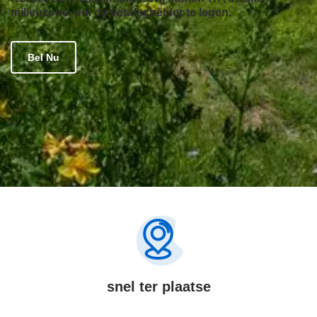
milieuzone, om de vetafscheider te legen.
Bel Nu
snel ter plaatse