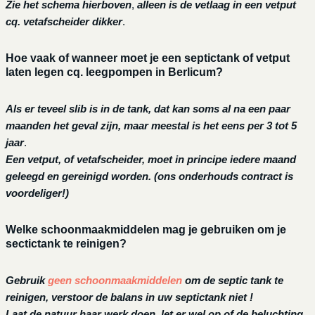
Zie het schema hierboven
,
alleen is de vetlaag in een vetput
cq. vetafscheider dikker
.
Hoe vaak of wanneer moet je een septictank of vetput
laten legen cq. leegpompen in Berlicum?
Als er teveel slib is in de tank, dat kan soms al na een paar
maanden het geval zijn, maar meestal is het eens per 3 tot 5
jaar
.
Een vetput, of vetafscheider, moet in principe iedere maand
geleegd en gereinigd worden.
(ons onderhouds contract is
voordeliger!)
Welke schoonmaakmiddelen mag je gebruiken om je
sectictank te reinigen?
Gebruik
geen schoonmaakmiddelen
om de septic tank te
reinigen, verstoor de balans in uw septictank niet !
Laat de natuur haar werk doen, let er wel op of de beluchting