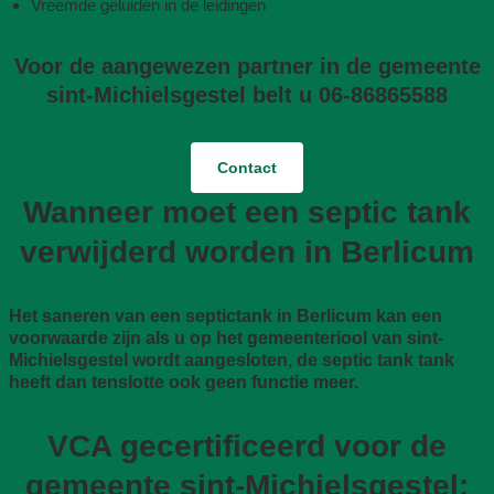
Vreemde geluiden in de leidingen
Voor de aangewezen partner in de gemeente
sint-Michielsgestel belt u 06-86865588
Contact
Wanneer moet een septic tank
verwijderd worden in Berlicum
Het saneren van een septictank in Berlicum kan een
voorwaarde zijn als u op het gemeenteriool van sint-
Michielsgestel wordt aangesloten, de septic tank tank
heeft dan tenslotte ook geen functie meer.
VCA gecertificeerd voor de
gemeente sint-Michielsgestel: