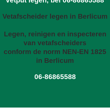
vetput legen, bel
06-86865588
Vetafscheider legen in Berlicum
Legen, reinigen en inspecteren
van vetafscheiders
conform de norm NEN-EN 1825
in Berlicum
06-86865588