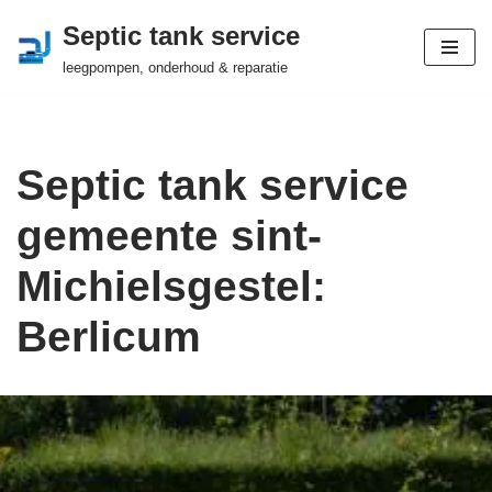
Septic tank service
Ga
leegpompen, onderhoud & reparatie
naar
de
inhoud
Septic tank service
gemeente sint-
Michielsgestel:
Berlicum