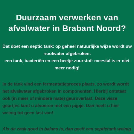
Duurzaam verwerken van
afvalwater in Brabant Noord?
Dat doet een septic tank: op geheel natuurlijke wijze wordt uw
rioolwater afgebroken:
een tank, bacteriën en een beetje zuurstof: meestal is er niet
meer nodig!
In de tank vind een fermentatieproces plaats, zo wordt wordt
het afvalwater afgebroken in componenten. Hierbij ontstaat
ook (in meer of mindere mate) geuroverlast. Deze vieze
geurtjes kunt u afvoeren met een pijpje. Dan heeft u hier
weinig tot geen last van!
Als de zaak goed in balans is, dan geeft een septictank weinig