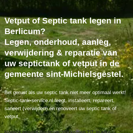
Vetput of Septic tank legen in
Berlicum?
Legen, onderhoud, aanleg,
verwijdering & reparatie van
uw septictank of vetput in de
gemeente sint-Michielsgestel.
Bel gerust als uw septic tank niet meer optimaal werkt!
Septic-tank-service.nl leegt, installeert, repareert,
saneert (verwijdert) en renoveert uw septic tank of
vetput.
Horeca service Berlicum: Wij komen 7/7, in elke