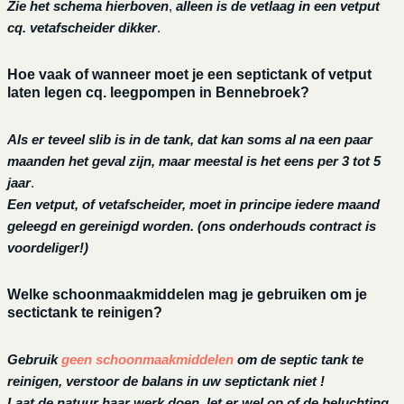
Zie het schema hierboven
,
alleen is de vetlaag in een vetput
cq. vetafscheider dikker
.
Hoe vaak of wanneer moet je een septictank of vetput
laten legen cq. leegpompen in Bennebroek?
Als er teveel slib is in de tank, dat kan soms al na een paar
maanden het geval zijn, maar meestal is het eens per 3 tot 5
jaar
.
Een vetput, of vetafscheider, moet in principe iedere maand
geleegd en gereinigd worden.
(ons onderhouds contract is
voordeliger!)
Welke schoonmaakmiddelen mag je gebruiken om je
sectictank te reinigen?
Gebruik
geen schoonmaakmiddelen
om de septic tank te
reinigen, verstoor de balans in uw septictank niet !
Laat de natuur haar werk doen, let er wel op of de beluchting