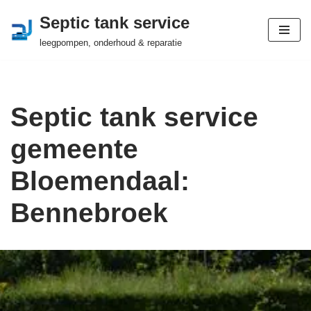
Septic tank service
Ga
leegpompen, onderhoud & reparatie
naar
de
inhoud
Septic tank service
gemeente
Bloemendaal:
Bennebroek