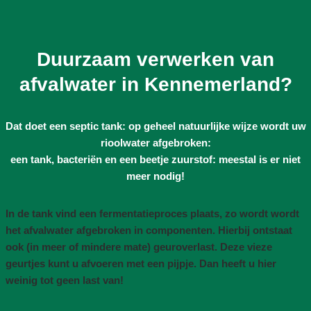
Duurzaam verwerken van
afvalwater in Kennemerland?
Dat doet een septic tank: op geheel natuurlijke wijze wordt uw
rioolwater afgebroken:
een tank, bacteriën en een beetje zuurstof: meestal is er niet
meer nodig!
In de tank vind een fermentatieproces plaats, zo wordt wordt
het afvalwater afgebroken in componenten. Hierbij ontstaat
ook (in meer of mindere mate) geuroverlast. Deze vieze
geurtjes kunt u afvoeren met een pijpje. Dan heeft u hier
weinig tot geen last van!