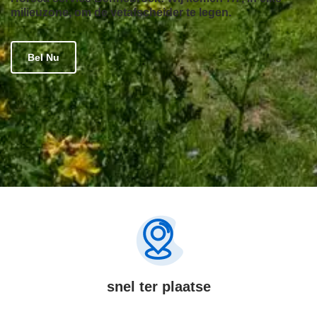
milieuzone, om de vetafscheider te legen.
Bel Nu
snel ter plaatse