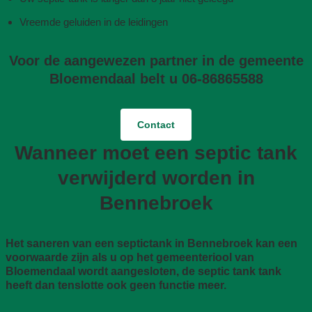
Vreemde geluiden in de leidingen
Voor de aangewezen partner in de gemeente
Bloemendaal belt u 06-86865588
Contact
Wanneer moet een septic tank
verwijderd worden in
Bennebroek
Het saneren van een septictank in Bennebroek kan een
voorwaarde zijn als u op het gemeenteriool van
Bloemendaal wordt aangesloten, de septic tank tank
heeft dan tenslotte ook geen functie meer.