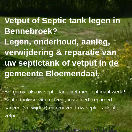
Vetput of Septic tank legen in
Bennebroek?
Legen, onderhoud, aanleg,
verwijdering & reparatie van
uw septictank of vetput in de
gemeente Bloemendaal.
Bel gerust als uw septic tank niet meer optimaal werkt!
Septic-tank-service.nl leegt, installeert, repareert,
saneert (verwijdert) en renoveert uw septic tank of
vetput.
Horeca service Bennebroek: Wij komen 7/7, in elke