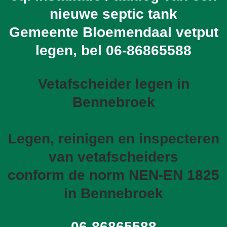
nieuwe septic tank
Gemeente Bloemendaal vetput
legen, bel
06-86865588
Vetafscheider legen in
Bennebroek
Legen, reinigen en inspecteren
van vetafscheiders
conform de norm NEN-EN 1825
in Bennebroek
06-86865588