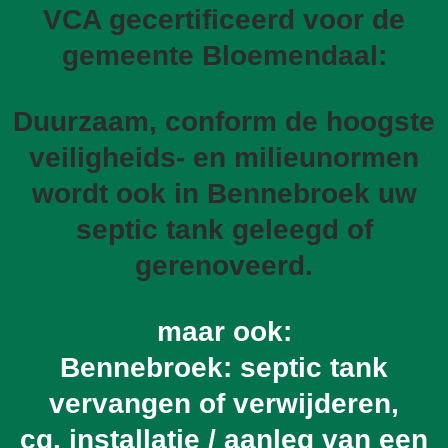
VCA gecertificeerd voor de
gemeente Bloemendaal:
Duurzaam, conform de hoogste
veiligheids- en milieunormen
wordt ook in Bennebroek uw
septic tank geleegd of
gerenoveerd.
maar ook:
Bennebroek: septic tank
vervangen of verwijderen,
cq. installatie / aanleg van een