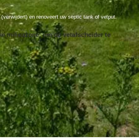
t (verwijdert) en renoveert uw septic tank of vetput.
ke milieuzone, om de vetafscheider te