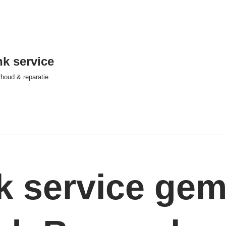
nk service
houd & reparatie
nk service ge