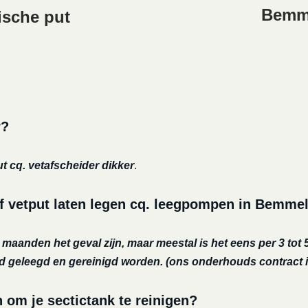
Bemme
ische put
r?
ut cq. vetafscheider dikker
.
f vetput laten legen cq. leegpompen in Bemme
r maanden het geval zijn, maar meestal is het eens per 3 tot 5
nd geleegd en gereinigd worden.
(ons onderhouds contract i
m je sectictank te reinigen?