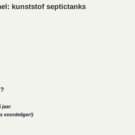
l: kunststof septictanks
l?
 jaar
.
s voordeliger!)