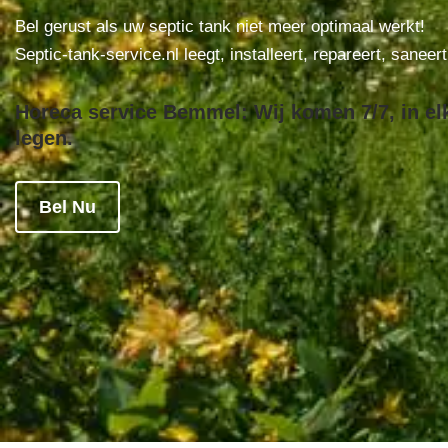
Bel gerust als uw septic tank niet meer optimaal werkt!
Septic-tank-service.nl leegt, installeert, repareert, saneer
Horeca service Bemmel: Wij komen 7/7, in el
legen.
Bel Nu