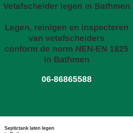
Vetafscheider legen in Bathmen
Legen, reinigen en inspecteren
van vetafscheiders
conform de norm NEN-EN 1825
in Bathmen
06-86865588
Septictank laten legen