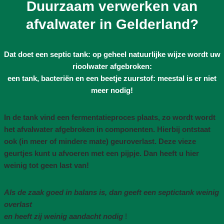
Duurzaam verwerken van
afvalwater in Gelderland?
Dat doet een septic tank: op geheel natuurlijke wijze wordt uw
rioolwater afgebroken:
een tank, bacteriën en een beetje zuurstof: meestal is er niet
meer nodig!
In de tank vind een fermentatieproces plaats, zo wordt wordt
het afvalwater afgebroken in componenten. Hierbij ontstaat
ook (in meer of mindere mate) geuroverlast. Deze vieze
geurtjes kunt u afvoeren met een pijpje. Dan heeft u hier
weinig tot geen last van!
Als de zaak goed in balans is, dan geeft een septictank weinig
overlast
en heeft zij weinig aandacht nodig
!