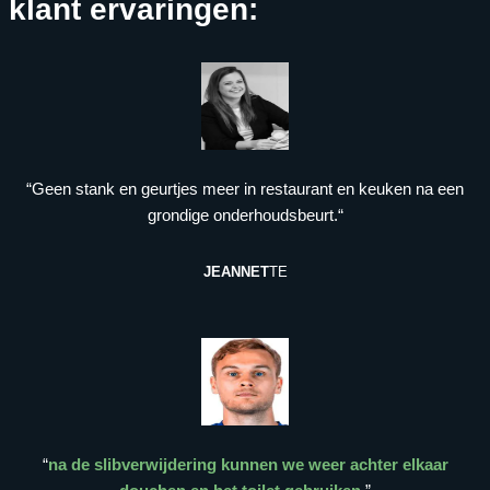
klant ervaringen:
“Geen stank en geurtjes meer in restaurant en keuken na een
grondige onderhoudsbeurt.“
JEANNET
TE
“
na de slibverwijdering kunnen we weer achter elkaar