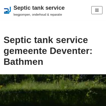
Septic tank service
Ga
leegpompen, onderhoud & reparatie
naar
de
inhoud
Septic tank service
gemeente Deventer:
Bathmen