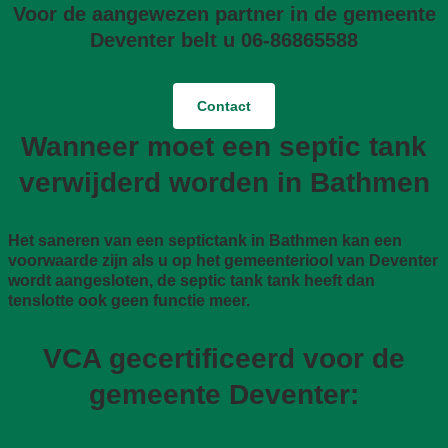
Voor de aangewezen partner in de gemeente
Deventer belt u 06-86865588
Contact
Wanneer moet een septic tank
verwijderd worden in Bathmen
Het saneren van een septictank in Bathmen kan een
voorwaarde zijn als u op het gemeenteriool van Deventer
wordt aangesloten, de septic tank tank heeft dan
tenslotte ook geen functie meer.
VCA gecertificeerd voor de
gemeente Deventer: