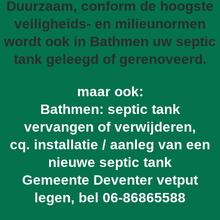
Duurzaam, conform de hoogste
veiligheids- en milieunormen
wordt ook in Bathmen uw septic
tank geleegd of gerenoveerd.
maar ook:
Bathmen: septic tank
vervangen of verwijderen,
cq. installatie / aanleg van een
nieuwe septic tank
Gemeente Deventer vetput
legen, bel
06-86865588