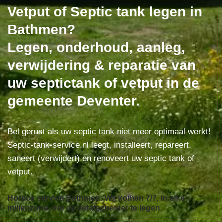
Vetput of Septic tank legen in
Bathmen?
Legen, onderhoud, aanleg,
verwijdering & reparatie van
uw septictank of vetput in de
gemeente Deventer.
Bel gerust als uw septic tank niet meer optimaal werkt!
Septic-tank-service.nl leegt, installeert, repareert,
saneert (verwijdert) en renoveert uw septic tank of
vetput.
Horeca service Bathmen: Wij komen 7/7, in elke
milieuzone, om de vetafscheider te legen.