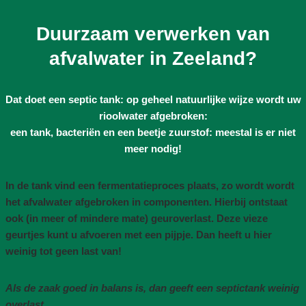
Duurzaam verwerken van
afvalwater in Zeeland?
Dat doet een septic tank: op geheel natuurlijke wijze wordt uw
rioolwater afgebroken:
een tank, bacteriën en een beetje zuurstof: meestal is er niet
meer nodig!
In de tank vind een fermentatieproces plaats, zo wordt wordt
het afvalwater afgebroken in componenten. Hierbij ontstaat
ook (in meer of mindere mate) geuroverlast. Deze vieze
geurtjes kunt u afvoeren met een pijpje. Dan heeft u hier
weinig tot geen last van!
Als de zaak goed in balans is, dan geeft een septictank weinig
overlast