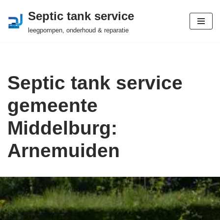
Septic tank service
Ga
leegpompen, onderhoud & reparatie
naar
de
inhoud
Septic tank service
gemeente
Middelburg:
Arnemuiden