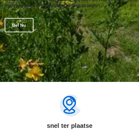
milieuzone, om de vetafscheider te legen.
Bel Nu
snel ter plaatse