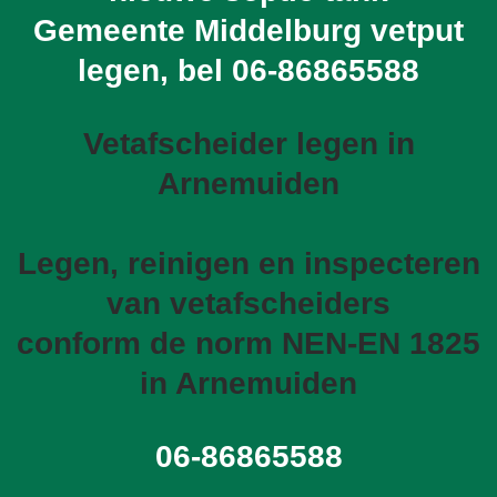
Gemeente Middelburg vetput
legen, bel
06-86865588
Vetafscheider legen in
Arnemuiden
Legen, reinigen en inspecteren
van vetafscheiders
conform de norm NEN-EN 1825
in Arnemuiden
06-86865588