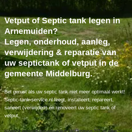
Vetput of Septic tank legen in
Arnemuiden?
Legen, onderhoud, aanleg,
verwijdering & reparatie van
uw septictank of vetput in de
gemeente Middelburg.
Bel gerust als uw septic tank niet meer optimaal werkt!
Septic-tank-service.nl leegt, installeert, repareert,
saneert (verwijdert) en renoveert uw septic tank of
vetput.
Horeca service Arnemuiden: Wij komen 7/7, in elke