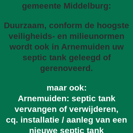
gemeente Middelburg:
Duurzaam, conform de hoogste
veiligheids- en milieunormen
wordt ook in Arnemuiden uw
septic tank geleegd of
gerenoveerd.
maar ook:
Arnemuiden: septic tank
vervangen of verwijderen,
cq. installatie / aanleg van een
nieuwe septic tank