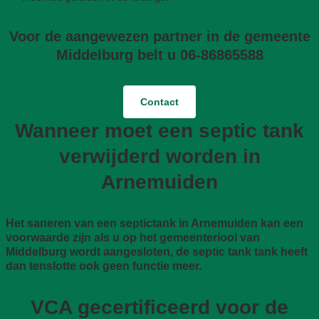
Voor de aangewezen partner in de gemeente
Middelburg belt u 06-86865588
Contact
Wanneer moet een septic tank
verwijderd worden in
Arnemuiden
Het saneren van een septictank in Arnemuiden kan een
voorwaarde zijn als u op het gemeenteriool van
Middelburg wordt aangesloten, de septic tank tank heeft
dan tenslotte ook geen functie meer.
VCA gecertificeerd voor de