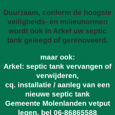
Duurzaam, conform de hoogste
veiligheids- en milieunormen
wordt ook in Arkel uw septic
tank geleegd of gerenoveerd.
maar ook:
Arkel: septic tank vervangen of
verwijderen,
cq. installatie / aanleg van een
nieuwe septic tank
Gemeente Molenlanden vetput
legen, bel
06-86865588