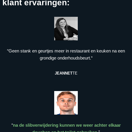
klant ervaringen:
“Geen stank en geurtjes meer in restaurant en keuken na een
grondige onderhoudsbeurt.“
JEANNET
TE
“
na de slibverwijdering kunnen we weer achter elkaar