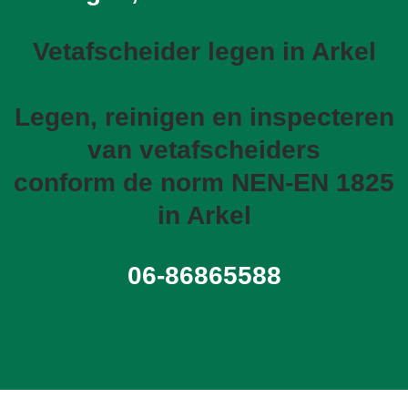
Vetafscheider legen in Arkel
Legen, reinigen en inspecteren
van vetafscheiders
conform de norm NEN-EN 1825
in Arkel
06-86865588