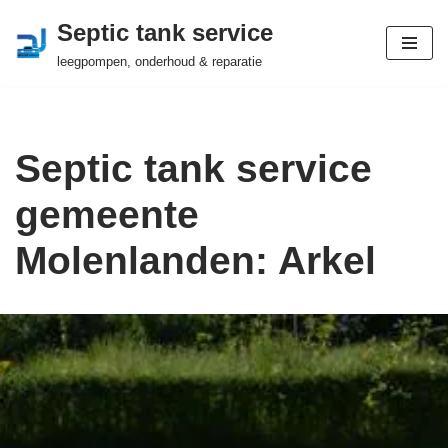
Septic tank service
Ga
leegpompen, onderhoud & reparatie
naar
de
inhoud
Septic tank service
gemeente
Molenlanden: Arkel