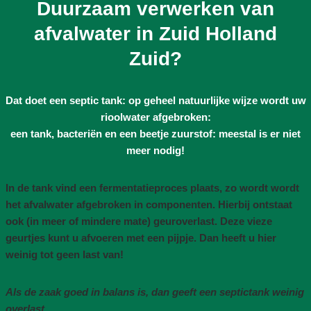
Duurzaam verwerken van
afvalwater in Zuid Holland
Zuid?
Dat doet een septic tank: op geheel natuurlijke wijze wordt uw
rioolwater afgebroken:
een tank, bacteriën en een beetje zuurstof: meestal is er niet
meer nodig!
In de tank vind een fermentatieproces plaats, zo wordt wordt
het afvalwater afgebroken in componenten. Hierbij ontstaat
ook (in meer of mindere mate) geuroverlast. Deze vieze
geurtjes kunt u afvoeren met een pijpje. Dan heeft u hier
weinig tot geen last van!
Als de zaak goed in balans is, dan geeft een septictank weinig
overlast