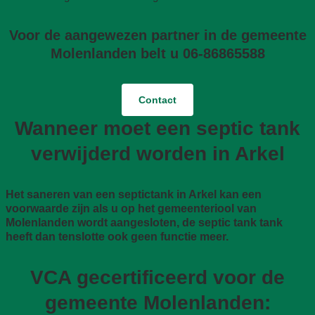
Voor de aangewezen partner in de gemeente
Molenlanden belt u 06-86865588
Contact
Wanneer moet een septic tank
verwijderd worden in Arkel
Het saneren van een septictank in Arkel kan een
voorwaarde zijn als u op het gemeenteriool van
Molenlanden wordt aangesloten, de septic tank tank
heeft dan tenslotte ook geen functie meer.
VCA gecertificeerd voor de
gemeente Molenlanden: