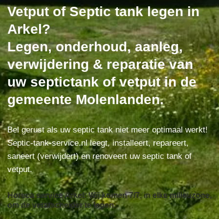
Vetput of Septic tank legen in
Arkel?
Legen, onderhoud, aanleg,
verwijdering & reparatie van
uw septictank of vetput in de
gemeente Molenlanden.
Bel gerust als uw septic tank niet meer optimaal werkt!
Septic-tank-service.nl leegt, installeert, repareert,
saneert (verwijdert) en renoveert uw septic tank of
vetput.
Horeca service Arkel: Wij komen 7/7, in elke milieuzone,
om de vetafscheider te legen.