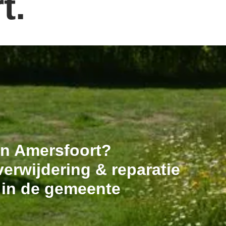
t.
 in Amersfoort?
erwijdering & reparatie
 in de gemeente