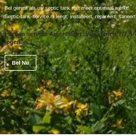
Bel gerust als uw septic tank niet meer optimaal werkt!
Septic-tank-service.nl leegt, installeert, repareert, saneer
Horeca service Amersfoort: Wij komen 7/7, in
legen.
Bel Nu