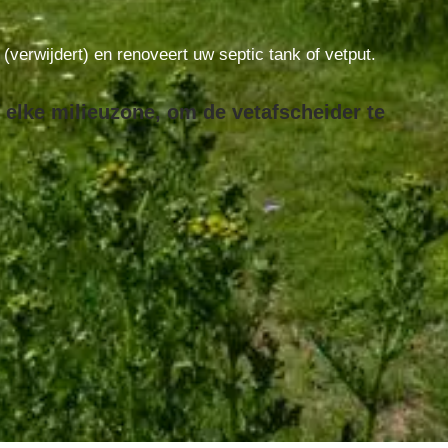
t (verwijdert) en renoveert uw septic tank of vetput.
 elke milieuzone, om de vetafscheider te