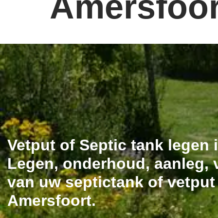
Amersfoor
Vetput of Septic tank legen
Legen, onderhoud, aanleg, v
van uw septictank of vetput
Amersfoort.