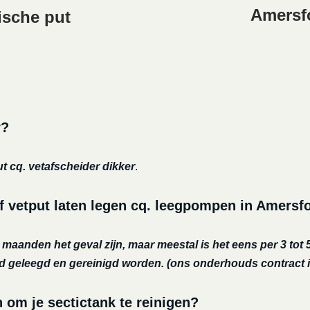
Amersfo
ische put
r?
ut cq. vetafscheider dikker
.
f vetput laten legen cq. leegpompen in Amersf
r maanden het geval zijn, maar meestal is het eens per 3 tot 5
nd geleegd en gereinigd worden.
(ons onderhouds contract i
m je sectictank te reinigen?