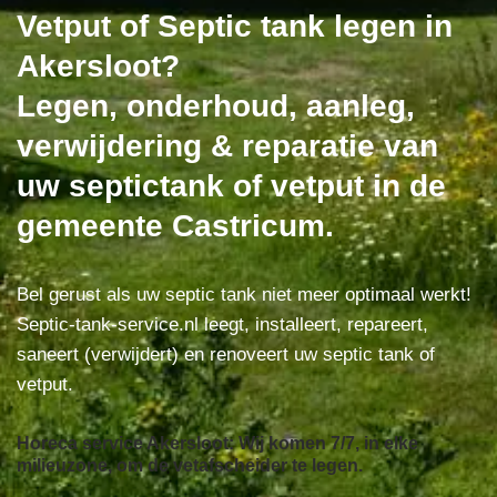
Vetput of Septic tank legen in
Akersloot?
Legen, onderhoud, aanleg,
verwijdering & reparatie van
uw septictank of vetput in de
gemeente Castricum.
Bel gerust als uw septic tank niet meer optimaal werkt!
Septic-tank-service.nl leegt, installeert, repareert,
saneert (verwijdert) en renoveert uw septic tank of
vetput.
Horeca service Akersloot: Wij komen 7/7, in elke
milieuzone, om de vetafscheider te legen.