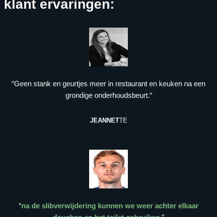
klant ervaringen:
“Geen stank en geurtjes meer in restaurant en keuken na een
grondige onderhoudsbeurt.“
JEANNET
TE
“
na de slibverwijdering kunnen we weer achter elkaar