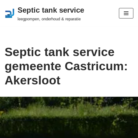
Septic tank service
Ga
leegpompen, onderhoud & reparatie
naar
de
inhoud
Septic tank service
gemeente Castricum:
Akersloot