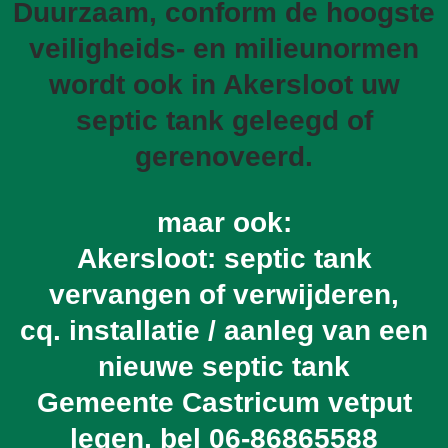
Duurzaam, conform de hoogste
veiligheids- en milieunormen
wordt ook in Akersloot uw
septic tank geleegd of
gerenoveerd.
maar ook:
Akersloot: septic tank
vervangen of verwijderen,
cq. installatie / aanleg van een
nieuwe septic tank
Gemeente Castricum vetput
legen, bel
06-86865588