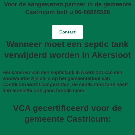
Voor de aangewezen partner in de gemeente
Castricum belt u 06-86865588
Contact
Wanneer moet een septic tank
verwijderd worden in Akersloot
Het saneren van een septictank in Akersloot kan een
voorwaarde zijn als u op het gemeenteriool van
Castricum wordt aangesloten, de septic tank tank heeft
dan tenslotte ook geen functie meer.
VCA gecertificeerd voor de
gemeente Castricum: