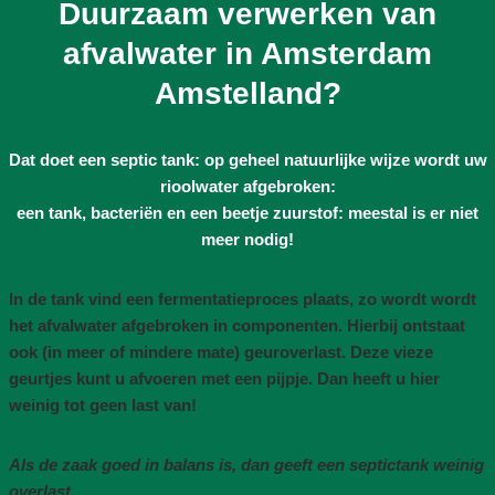
Duurzaam verwerken van
afvalwater in Amsterdam
Amstelland?
Dat doet een septic tank: op geheel natuurlijke wijze wordt uw
rioolwater afgebroken:
een tank, bacteriën en een beetje zuurstof: meestal is er niet
meer nodig!
In de tank vind een fermentatieproces plaats, zo wordt wordt
het afvalwater afgebroken in componenten. Hierbij ontstaat
ook (in meer of mindere mate) geuroverlast. Deze vieze
geurtjes kunt u afvoeren met een pijpje. Dan heeft u hier
weinig tot geen last van!
Als de zaak goed in balans is, dan geeft een septictank weinig
overlast