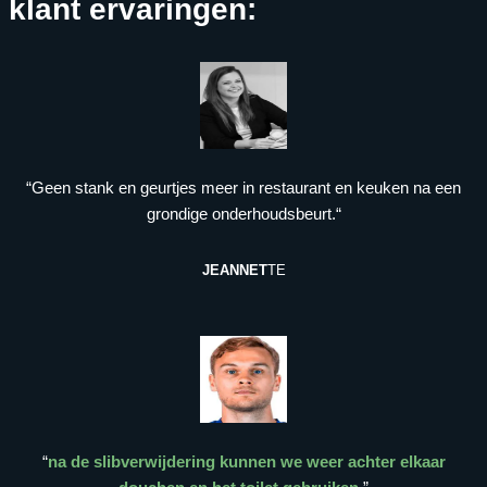
klant ervaringen:
“Geen stank en geurtjes meer in restaurant en keuken na een
grondige onderhoudsbeurt.“
JEANNET
TE
“
na de slibverwijdering kunnen we weer achter elkaar