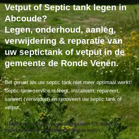
Vetput of Septic tank legen in
Abcoude?
Legen, onderhoud, aanleg,
verwijdering & reparatie van
uw septictank of vetput in de
gemeente de Ronde Venen.
Bel gerust als uw septic tank niet meer optimaal werkt!
Septic-tank-service.nl leegt, installeert, repareert,
saneert (verwijdert) en renoveert uw septic tank of
vetput.
Horeca service Abcoude: Wij komen 7/7, in elke
milieuzone, om de vetafscheider te legen.