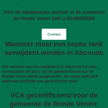
Voor de aangewezen partner in de gemeente
de Ronde Venen belt u 06-86865588
Contact
Wanneer moet een septic tank
verwijderd worden in Abcoude
Het saneren van een septictank in Abcoude kan een
voorwaarde zijn als u op het gemeenteriool van de
Ronde Venen wordt aangesloten, de septic tank tank
heeft dan tenslotte ook geen functie meer.
VCA gecertificeerd voor de
gemeente de Ronde Venen: