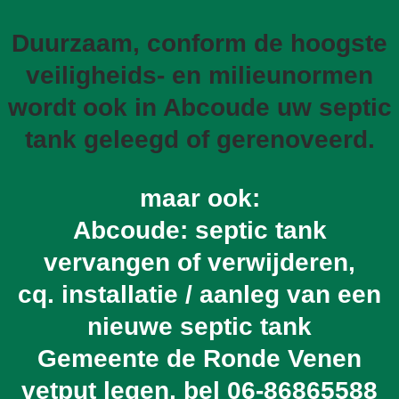
Duurzaam, conform de hoogste
veiligheids- en milieunormen
wordt ook in Abcoude uw septic
tank geleegd of gerenoveerd.
maar ook:
Abcoude: septic tank
vervangen of verwijderen,
cq. installatie / aanleg van een
nieuwe septic tank
Gemeente de Ronde Venen
vetput legen, bel
06-86865588