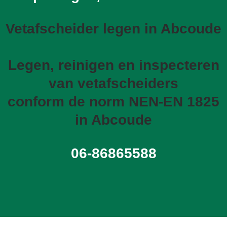
Vetafscheider legen in Abcoude
Legen, reinigen en inspecteren
van vetafscheiders
conform de norm NEN-EN 1825
in Abcoude
06-86865588