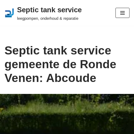
Septic tank service
Ga
leegpompen, onderhoud & reparatie
naar
de
inhoud
Septic tank service
gemeente de Ronde
Venen: Abcoude