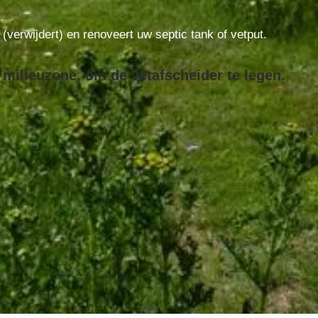
t (verwijdert) en renoveert uw septic tank of vetput.
 milieuzone, om de vetafscheider te legen.