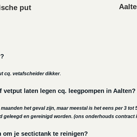
Aalte
ische put
r?
ut cq. vetafscheider dikker
.
f vetput laten legen cq. leegpompen in Aalten?
r maanden het geval zijn, maar meestal is het eens per 3 tot 5
nd geleegd en gereinigd worden.
(ons onderhouds contract i
m je sectictank te reinigen?