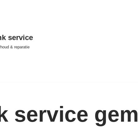
nk service
houd & reparatie
nk service ge