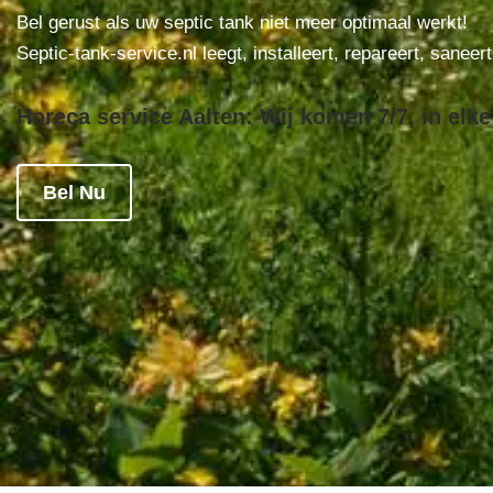
Bel gerust als uw septic tank niet meer optimaal werkt!
Septic-tank-service.nl leegt, installeert, repareert, saneer
Horeca service Aalten: Wij komen 7/7, in elke
Bel Nu