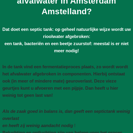
afvalwater in Amsterdam
Amstelland?
Dat doet een septic tank: op geheel natuurlijke wijze wordt uw
rioolwater afgebroken:
een tank, bacteriën en een beetje zuurstof: meestal is er niet
meer nodig!
In de tank vind een fermentatieproces plaats, zo wordt wordt
het afvalwater afgebroken in componenten. Hierbij ontstaat
ook (in meer of mindere mate) geuroverlast. Deze vieze
geurtjes kunt u afvoeren met een pijpje. Dan heeft u hier
weinig tot geen last van!
Als de zaak goed in balans is, dan geeft een septictank weinig
overlast
en heeft zij weinig aandacht nodig
!
Beluchting en ontluchting zijn van belang voor het proces,