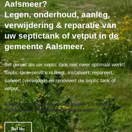
Aalsmeer?
Legen, onderhoud, aanleg,
verwijdering & reparatie van
uw septictank of vetput in de
gemeente Aalsmeer.
Bel gerust als uw septic tank niet meer optimaal werkt!
Septic-tank-service.nl leegt, installeert, repareert,
saneert (verwijdert) en renoveert uw septic tank of
vetput.
Horeca service Aalsmeer: Wij komen 7/7, in elke
milieuzone, om de vetafscheider te legen.
Bel Nu