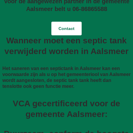
Voor de aangewezen partner in de gemeente
Aalsmeer belt u 06-86865588
Contact
Wanneer moet een septic tank
verwijderd worden in Aalsmeer
Het saneren van een septictank in Aalsmeer kan een
voorwaarde zijn als u op het gemeenteriool van Aalsmeer
wordt aangesloten, de septic tank tank heeft dan
tenslotte ook geen functie meer.
VCA gecertificeerd voor de
gemeente Aalsmeer: