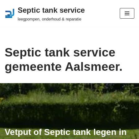
Septic tank service
Ga
leegpompen, onderhoud & reparatie
naar
de
inhoud
Septic tank service
gemeente Aalsmeer.
Vetput of Septic tank legen in