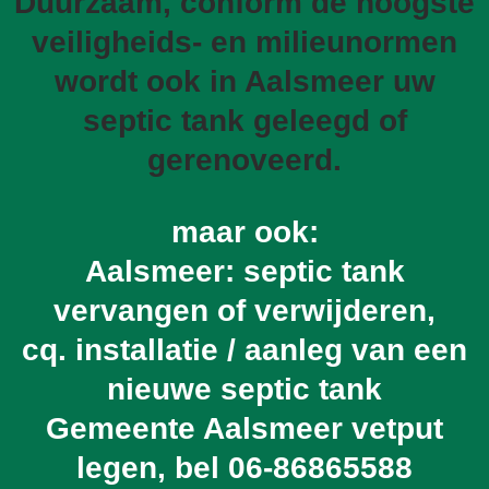
Duurzaam, conform de hoogste
veiligheids- en milieunormen
wordt ook in Aalsmeer uw
septic tank geleegd of
gerenoveerd.
maar ook:
Aalsmeer: septic tank
vervangen of verwijderen,
cq. installatie / aanleg van een
nieuwe septic tank
Gemeente Aalsmeer vetput
legen, bel
06-86865588